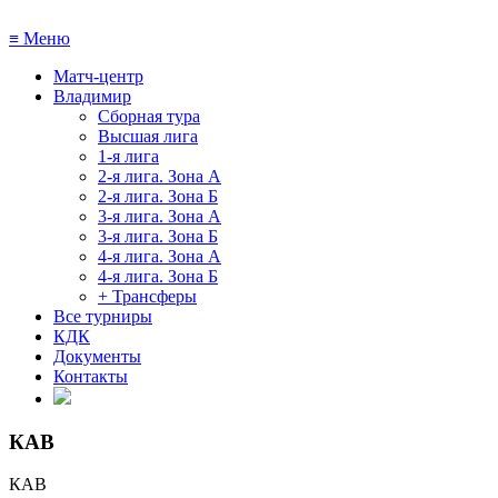
≡
Меню
Матч-центр
Владимир
Сборная тура
Высшая лига
1-я лига
2-я лига. Зона А
2-я лига. Зона Б
3-я лига. Зона А
3-я лига. Зона Б
4-я лига. Зона А
4-я лига. Зона Б
+ Трансферы
Все турниры
КДК
Документы
Контакты
КАВ
КАВ