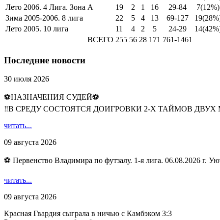
Лето 2006. 4 Лига. Зона А
19
2
1
16
29-84
7
(12%)
Зима 2005-2006. 8 лига
22
5
4
13
69-127
19
(28%
Лето 2005. 10 лига
11
4
2
5
24-29
14
(42%
ВСЕГО
255
56
28
171
761-1461
Последние новости
30 июля 2026
⚽НАЗНАЧЕНИЯ СУДЕЙ⚽
‼В СРЕДУ СОСТОЯТСЯ ДОИГРОВКИ 2-Х ТАЙМОВ ДВУХ
читать...
09 августа 2026
⚽ Первенство Владимира по футзалу. 1-я лига. 06.08.2026 г. Ую
читать...
09 августа 2026
Красная Гвардия сыграла в ничью с Камбэком 3:3