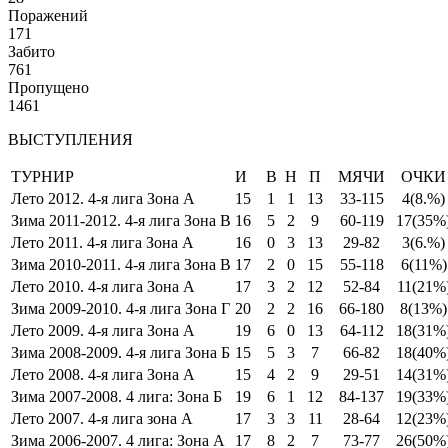
Поражений
171
Забито
761
Пропущено
1461
ВЫСТУПЛЕНИЯ
ТУРНИР
И
В
Н
П
МЯЧИ
ОЧКИ
Лето 2012. 4-я лига Зона А
15
1
1
13
33-115
4
(8.%)
Зима 2011-2012. 4-я лига Зона В
16
5
2
9
60-119
17
(35%
Лето 2011. 4-я лига Зона А
16
0
3
13
29-82
3
(6.%)
Зима 2010-2011. 4-я лига Зона В
17
2
0
15
55-118
6
(11%)
Лето 2010. 4-я лига Зона А
17
3
2
12
52-84
11
(21%
Зима 2009-2010. 4-я лига Зона Г
20
2
2
16
66-180
8
(13%)
Лето 2009. 4-я лига Зона А
19
6
0
13
64-112
18
(31%
Зима 2008-2009. 4-я лига Зона Б
15
5
3
7
66-82
18
(40%
Лето 2008. 4-я лига Зона А
15
4
2
9
29-51
14
(31%
Зима 2007-2008. 4 лига: Зона Б
19
6
1
12
84-137
19
(33%
Лето 2007. 4-я лига зона А
17
3
3
11
28-64
12
(23%
Зима 2006-2007. 4 лига: Зона А
17
8
2
7
73-77
26
(50%