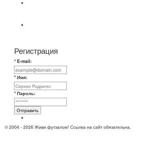
📹📹📹 Обзор голов 📹📹📹 Лига 4. Зона "Б". 12
тур. Лето 2026. МФК "Восход" - Ирбис 6:2
⚽️ВИДЕООБЗОР⚽️ «БРУСБОКС» 4️⃣ : 1️⃣
«ТЕХЦЕНТР ГРАНД»
Регистрация
* E-mail:
* Имя:
* Пароль:
Отправить
© 2004 - 2026 Живи футзалом! Ссылка на сайт обязательна.