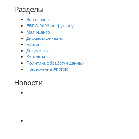
Разделы
Все сезоны
ЕВРО 2026 по футзалу
Матч-центр
Дисквалификации
Рейтинг
Документы
Контакты
Политика обработки данных
Приложение Android
Новости
⚽НАЗНАЧЕНИЯ СУДЕЙ⚽ ‼В СРЕДУ
СОСТОЯТСЯ ДОИГРОВКИ 2-Х ТАЙМОВ ДВУХ
МАТЧЕЙ 2А ЛИГИ.
📹📹📹 Обзор голов 📹📹📹 Лига 4. Зона "Б". 12
тур. Лето 2026. МФК "Восход" - Ирбис 6:2