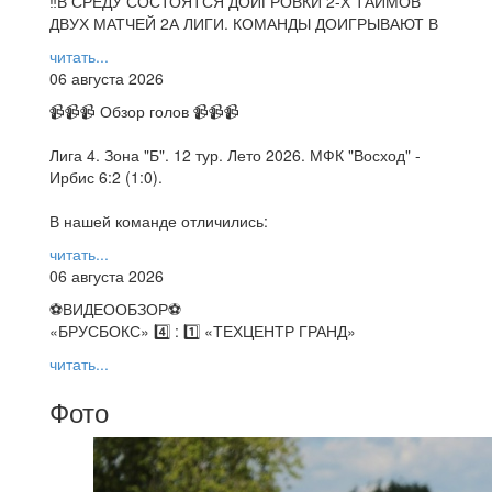
‼В СРЕДУ СОСТОЯТСЯ ДОИГРОВКИ 2-Х ТАЙМОВ
ДВУХ МАТЧЕЙ 2А ЛИГИ. КОМАНДЫ ДОИГРЫВАЮТ В
читать...
06 августа 2026
📹📹📹 Обзор голов 📹📹📹
Лига 4. Зона "Б". 12 тур. Лето 2026. МФК "Восход" -
Ирбис 6:2 (1:0).
В нашей команде отличились:
читать...
06 августа 2026
⚽️ВИДЕООБЗОР⚽️
«БРУСБОКС» 4️⃣ : 1️⃣ «ТЕХЦЕНТР ГРАНД»
читать...
Фото