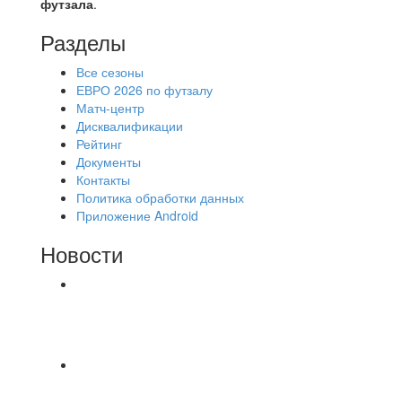
футзала
.
Разделы
Все сезоны
ЕВРО 2026 по футзалу
Матч-центр
Дисквалификации
Рейтинг
Документы
Контакты
Политика обработки данных
Приложение Android
Новости
⚽НАЗНАЧЕНИЯ СУДЕЙ⚽ ‼В СРЕДУ
СОСТОЯТСЯ ДОИГРОВКИ 2-Х ТАЙМОВ ДВУХ
МАТЧЕЙ 2А ЛИГИ.
Победная... Спасибо всем за самоотдачу,
самообладание и подстраховку...выложились