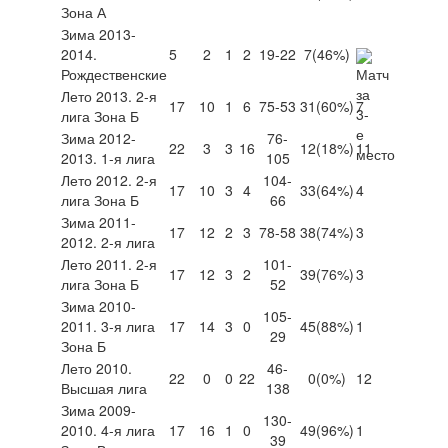
Зона А
Зима 2013-
2014.
5
2
1
2
19-22
7
(46%)
Рождественские
Лето 2013. 2-я
17
10
1
6
75-53
31
(60%)
7
лига Зона Б
Зима 2012-
76-
22
3
3
16
12
(18%)
11
2013. 1-я лига
105
Лето 2012. 2-я
104-
17
10
3
4
33
(64%)
4
лига Зона Б
66
Зима 2011-
17
12
2
3
78-58
38
(74%)
3
2012. 2-я лига
Лето 2011. 2-я
101-
17
12
3
2
39
(76%)
3
лига Зона Б
52
Зима 2010-
105-
2011. 3-я лига
17
14
3
0
45
(88%)
1
29
Зона Б
Лето 2010.
46-
22
0
0
22
0
(0%)
12
Высшая лига
138
Зима 2009-
130-
2010. 4-я лига
17
16
1
0
49
(96%)
1
39