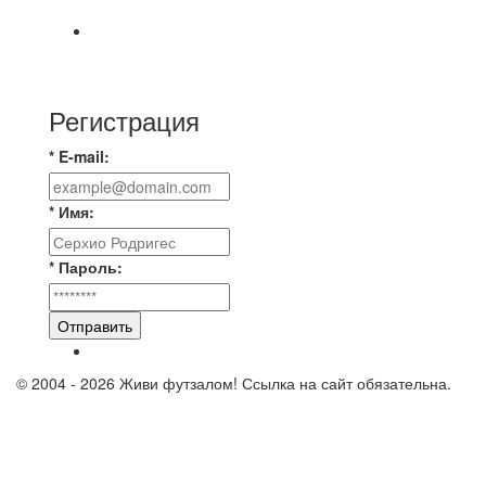
📹📹📹 Обзор голов 📹📹📹 Лига 4. Зона "Б". 12
тур. Лето 2026. МФК "Восход" - Ирбис 6:2
Регистрация
* E-mail:
* Имя:
* Пароль:
Отправить
© 2004 - 2026 Живи футзалом! Ссылка на сайт обязательна.