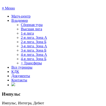
≡
Меню
Матч-центр
Владимир
Сборная тура
Высшая лига
1-я лига
2-я лига. Зона А
2-я лига. Зона Б
3-я лига. Зона А
3-я лига. Зона Б
4-я лига. Зона А
4-я лига. Зона Б
+ Трансферы
Все турниры
КДК
Документы
Контакты
Импульс
Импульс, Интегра, Дебют