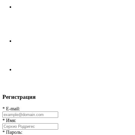
⚽НАЗНАЧЕНИЯ СУДЕЙ⚽ ‼В СРЕДУ СОСТОЯТСЯ
ДОИГРОВКИ 2-Х ТАЙМОВ ДВУХ МАТЧЕЙ 2А
ЛИГИ.
⚡️Сегодня было жарко⚡️ ⚽ ️«Протестировали» новую
футбольную площадку в
📅 Анонс матчей на пятницу, 7 августа 2026 г. 🎡
Центральный парк культуры и отдыха
Регистрация
* E-mail:
* Имя:
* Пароль: