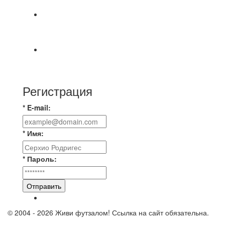
⚡️Сегодня было жарко⚡️ ⚽ ️«Протестировали»
новую футбольную площадку в
📅 Анонс матчей на пятницу, 7 августа 2026 г.
🎡 Центральный парк культуры и отдыха
Регистрация
* E-mail:
* Имя:
* Пароль:
Отправить
© 2004 - 2026 Живи футзалом! Ссылка на сайт обязательна.