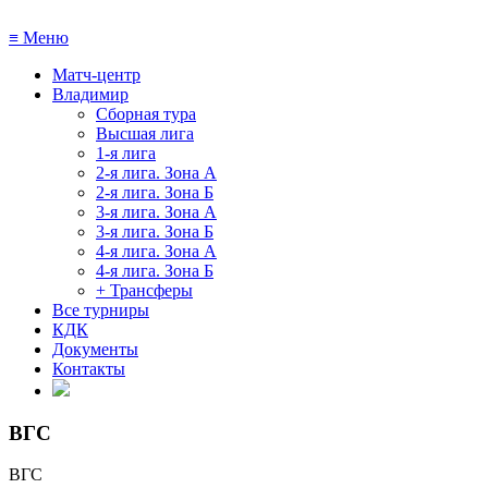
≡
Меню
Матч-центр
Владимир
Сборная тура
Высшая лига
1-я лига
2-я лига. Зона А
2-я лига. Зона Б
3-я лига. Зона А
3-я лига. Зона Б
4-я лига. Зона А
4-я лига. Зона Б
+ Трансферы
Все турниры
КДК
Документы
Контакты
ВГС
ВГС