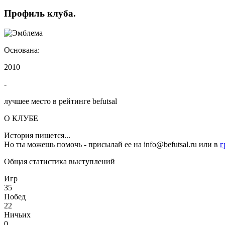
Профиль
клуба
.
Основана:
2010
-
лучшее место в рейтинге befutsal
О КЛУБЕ
История пишется...
Но ты можешь помочь - присылай ее на info@befutsal.ru или в
г
Общая статистика выступлений
Игр
35
Побед
22
Ничьих
0