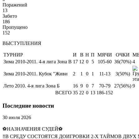
Поражений
13
Забито
186
Пропущено
152
ВЫСТУПЛЕНИЯ
ТУРНИР
И
В
Н
П
МЯЧИ
ОЧКИ
М
Зима 2010-2011. 4-я лига Зона В
17
12
0
5
105-60
36
(70%)
4
Зима 2010-2011. Кубок "Живи
2
1
0
1
11-13
3
(50%)
Лето 2010. 4-я лига Зона Б
16
9
0
7
70-79
27
(56%)
9
ВСЕГО
35
22
0
13
186-152
Последние новости
30 июля 2026
⚽НАЗНАЧЕНИЯ СУДЕЙ⚽
‼В СРЕДУ СОСТОЯТСЯ ДОИГРОВКИ 2-Х ТАЙМОВ ДВУХ