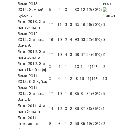
Зима 2013-
2014. Зимний
5
4
0
1
30-12
12
(80%)
Кубок г.
Лето 2013. 2-я
17
11
3
3
85-46
36
(70%)
3
лига Зона Б
Зима 2012-
2013. 3-я лига
16
10
2
4
93-63
32
(66%)
5
Зона А
Лето 2012. 3-я
17
10
4
3
89-37
34
(66%)
2
лига Зона Б
Лето 2012. 3-я
3
1
1
1
10-11
4
(44%)
2
лига Плей-офф
Зима 2011-
3
0
1
2
8-19
1
(11%)
13
2012. 6-й Кубок
Зима 2011-
2012. 3-я лига
17
10
1
6
85-61
31
(60%)
5
Зона Б
Лето 2011. 4-я
14
12
0
2
89-37
36
(85%)
1
лига Зона Б
Лето 2011.
Чемпионат
9
6
1
2
59-35
19
(70%)
2
Владимира