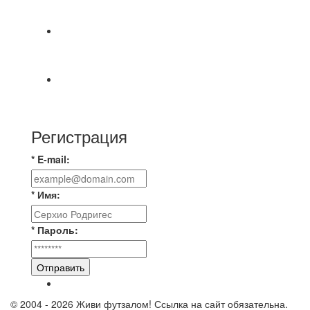
МАТЧЕЙ 2А ЛИГИ.
📅 Анонс матчей на пятницу, 7 августа 2026 г.
🎡 Центральный парк культуры и отдыха
Всем доброго времени суток ✌ Лакинский
Комсомолец ищет команду для спарринга по
Регистрация
* E-mail:
* Имя:
* Пароль:
Отправить
© 2004 - 2026 Живи футзалом! Ссылка на сайт обязательна.