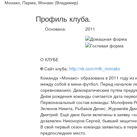
Монако, Парма, Монако (Владимир)
Профиль
клуба
.
Основана:
2011
О КЛУБЕ
🌐 Сайт клуба:
http://vk.com/mfk_monako
Команда «Монако» образована в 2011 году из и
между собой в мини-футбол. Перед началом л
соревнованиях. Демократическим путём приду
Днём рождения команды считается дата первог
Первоначальный состав команды: Молофеев Ро
Зеленов Никита, Рыбаков Денис, Журавлёв Дми
Дмитрий. Ещё двое были включены в заявку «на
дозаявлен Никоноров Сергей, бывший защитни
В свой первый сезон команда заявилась в пер
предпоследнее место.