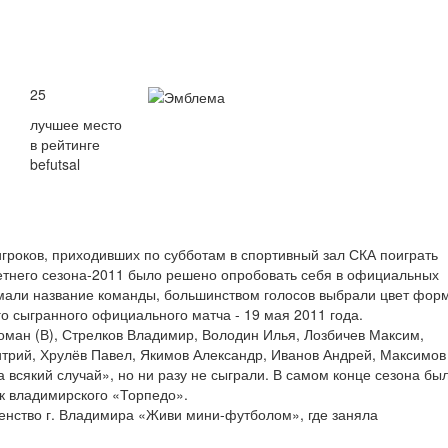
25
лучшее место
в рейтинге
befutsal
гроков, приходивших по субботам в спортивный зал СКА поиграть
етнего сезона-2011 было решено опробовать себя в официальных
мали название команды, большинством голосов выбрали цвет фор
о сыгранного официального матча - 19 мая 2011 года.
ман (В), Стрелков Владимир, Володин Илья, Лозбичев Максим,
трий, Хрулёв Павел, Якимов Александр, Иванов Андрей, Максимов
 всякий случай», но ни разу не сыграли. В самом конце сезона бы
к владимирского «Торпедо».
венство г. Владимира «Живи мини-футболом», где заняла