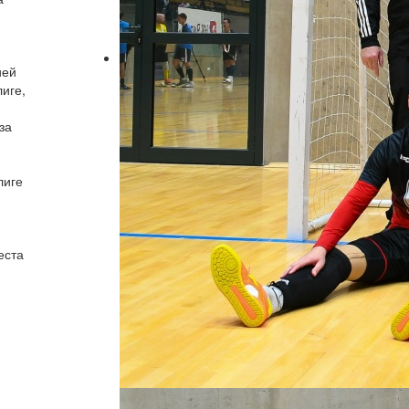
ией
иге,
за
лиге
еста