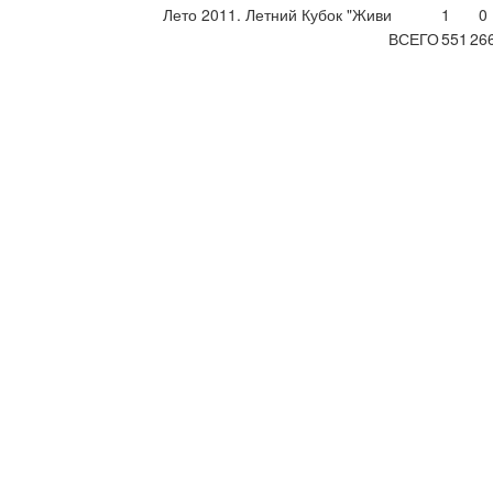
Лето 2011. Летний Кубок "Живи
1
0
ВСЕГО
551
26