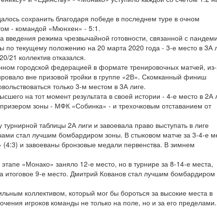
далось сохранить благодаря победе в последнем туре в очном
ом - командой «Мюнхен» - 5:1.
за введения режима чрезвычайной готовности, связанной с пандем
 по текущему положению на 20 марта 2020 года - 3-е место в 3А л
20/21 коллектив отказался.
нном городской федерацией в формате тренировочных матчей, из-
ровало вне призовой тройки в группе «2В». Скомканный финиш
вольствоваться только 3-м местом в 3А лиге.
сшего на тот момент результата в своей истории - 4-е место в 2А 
 призером зоны - МФК «Собинка» - и трехочковым отставанием от
у турнирной таблицы 2А лиги и завоевала право выступать в лиге
ами стал лучшим бомбардиром зоны. В стыковом матче за 3-4-е м
 (4:3) и завоеваны бронзовые медали первенства. В зимнем
этапе «Монако» заняло 12-е место, но в турнире за 8-14-е места,
а итоговое 9-е место. Дмитрий Кованов стал лучшим бомбардиром
ьным коллективом, который мог бы бороться за высокие места в
очения игроков команды не только на поле, но и за его пределами.