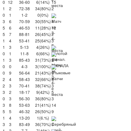
0
12
36-60
6
(14%)
15
1
2
72-38
34
(80%)
2
0
1
1-2
0
(0%)
3
6
70-59
30
(55%)
4
5
6
46-53
11
(28%)
12
5
7
88-81
26
(45%)
2
1
4
53-41
25
(64%)
3
1
3
5-13
4
(26%)
0
1
11-8
6
(66%)
1
3
85-43
31
(73%)
2
0
0
4-3
3
(100%)
0
9
56-64
21
(43%)
9
2
4
58-43
32
(66%)
4
2
3
70-41
38
(74%)
3
3
2
18-17
9
(42%)
5
0
3
56-30
36
(80%)
3
3
8
53-63
21
(41%)
14
5
5
46-32
26
(50%)
9
1
4
13-20
1
(6.%)
3
3
83-49
36
(70%)
3
1
2
7-7
7
(46%)