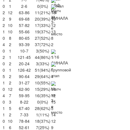
0
1
2-6
0
(0%)
2
12
63-86
11
(21%)
18
2
9
69-68
20
(39%)
10
2
10
57-82
17
(33%)
12
1
10
55-66
19
(37%)
13
0
8
80-65
27
(52%)
8
4
2
93-39
37
(72%)
2
0
1
10-7
3
(50%)
2
1
121-45
44
(86%)
1
0
2
20-24
3
(33%)
0
1
126-42
51
(94%)
1
5
2
90-64
29
(64%)
4
1
2
31-27
10
(55%)
0
12
62-90
15
(29%)
14
4
7
59-95
16
(35%)
12
0
3
8-22
0
(0%)
15
1
5
67-40
28
(62%)
5
1
2
7-33
1
(11%)
14
0
10
78-84
18
(37%)
12
1
6
52-61
7
(25%)
9