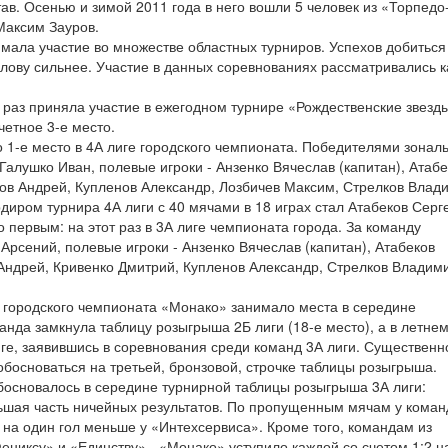
ав. Осенью и зимой 2011 года в него вошли 5 человек из «Торпедо
Максим Зауров.
ала участие во множестве областных турниров. Успехов добиться
олову сильнее. Участие в данных соревнованиях рассматривались к
 раз приняла участие в ежегодном турнире «Рождественские звезд
очетное 3-е место.
 1-е место в 4А лиге городского чемпионата. Победителями зонал
 Галушко Иван, полевые игроки - Анзенко Вячеслав (капитан), Атаб
нов Андрей, Купленов Александр, Лозбичев Максим, Стрелков Влад
ром турнира 4А лиги с 40 мячами в 18 играх стал Атабеков Серг
 первым: на этот раз в 3А лиге чемпионата города. За команду
 Арсений, полевые игроки - Анзенко Вячеслав (капитан), Атабеков
 Андрей, Кривенко Дмитрий, Купленов Александр, Стрелков Владим
е городского чемпионата «Монако» занимало места в середине
анда замкнула таблицу розыгрыша 2Б лиги (18-е место), а в летне
иге, заявившись в соревнования среди команд 3А лиги. Существенн
босноваться на третьей, бронзовой, строчке таблицы розыгрыша.
босновалось в середине турнирной таблицы розыгрыша 3А лиги:
ольшая часть ничейных результатов. По пропущенным мячам у кома
 на один гол меньше у «Интехсервиса». Кроме того, командам из
Фениксу» и «Единству» - «Монако» уступило каждой со счетом 1:2 н