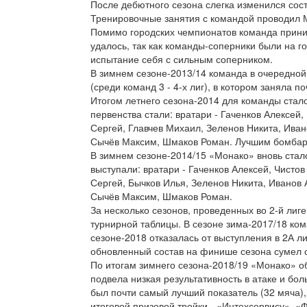
После дебютного сезона слегка изменился сост
Тренировочные занятия с командой проводил 
Помимо городских чемпионатов команда приним
удалось, так как команды-соперники были на г
испытание себя с сильным соперником.
В зимнем сезоне-2013/14 команда в очередной
(среди команд 3 - 4-х лиг), в котором заняла п
Итогом летнего сезона-2014 для команды стало
первенства стали: вратари - Гаченков Алексей,
Сергей, Главчев Михаил, Зеленов Никита, Ива
Сычёв Максим, Шмаков Роман. Лучшим бомбарди
В зимнем сезоне-2014/15 «Монако» вновь стало
выступали: вратари - Гаченков Алексей, Чистов
Сергей, Бычков Илья, Зеленов Никита, Иванов
Сычёв Максим, Шмаков Роман.
За несколько сезонов, проведенных во 2-й лиг
турнирной таблицы. В сезоне зима-2017/18 ком
сезоне-2018 отказалась от выступления в 2А л
обновленный состав на финише сезона сумел о
По итогам зимнего сезона-2018/19 «Монако» о
подвела низкая результативность в атаке и б
был почти самый лучший показатель (32 мяча),
итоговой призовой тройки - «Интехсервису», «