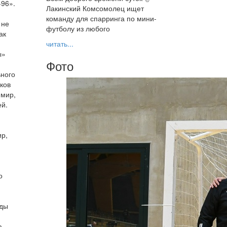
-96».
Лакинский Комсомолец ищет
команду для спарринга по мини-
 не
футболу из любого
ак
читать...
ы»
Фото
ьного
еков
имир,
ей.
ир,
м
о
нды
а