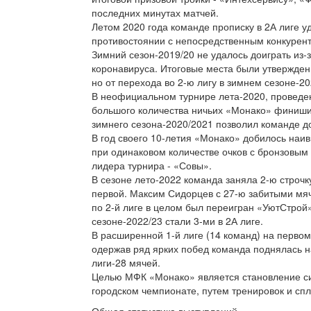
последних минутах матчей.
Летом 2020 года команде прописку в 2А лиге у
противостоянии с непосредственным конкурент
Зимний сезон-2019/20 не удалось доиграть из-
коронавируса. Итоговые места были утверждены
но от перехода во 2-ю лигу в зимнем сезоне-20
В неофициальном турнире лета-2020, проведе
большого количества ничьих «Монако» финиши
зимнего сезона-2020/2021 позволил команде до
В год своего 10-летия «Монако» добилось наивы
при одинаковом количестве очков с бронзовым
лидера турнира - «Совы».
В сезоне лето-2022 команда заняла 2-ю строчк
первой. Максим Сидорцев с 27-ю забитыми мяч
по 2-й лиге в целом был переигран «УютСтрой»
сезоне-2022/23 стали 3-ми в 2А лиге.
В расширенной 1-й лиге (14 команд) на первом 
одержав ряд ярких побед команда поднялась н
лиги-28 мячей.
Целью МФК «Монако» является становление сил
городском чемпионате, путем тренировок и спл