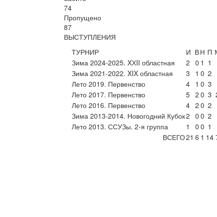
74
Пропущено
87
ВЫСТУПЛЕНИЯ
ТУРНИР
И
В
Н
П
Зима 2024-2025. XХII областная
2
0
1
1
Зима 2021-2022. XIX областная
3
1
0
2
Лето 2019. Первенство
4
1
0
3
Лето 2017. Первенство
5
2
0
3
Лето 2016. Первенство
4
2
0
2
Зима 2013-2014. Новогодний Кубок
2
0
0
2
Лето 2013. ССУЗы. 2-я группа
1
0
0
1
ВСЕГО
21
6
1
14