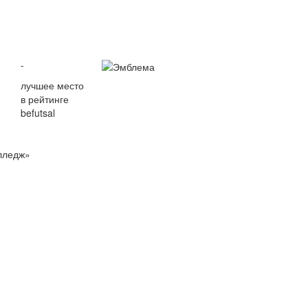
-
лучшее место
в рейтинге
befutsal
лледж»