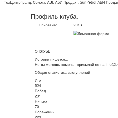
ТехЦентрГранд, Селект, ABI, АБИ Продакт, SunPetrol-АБИ Прода
Профиль
клуба
.
Основана:
2013
О КЛУБЕ
История пишется...
Но ты можешь помочь - присылай ее на info@be
Общая статистика выступлений
Игр
524
Побед
231
Ничьих
70
Поражений
223