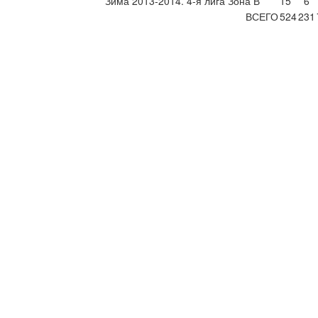
Зима 2013-2014. 4-я лига Зона В
15
6
ВСЕГО
524
231