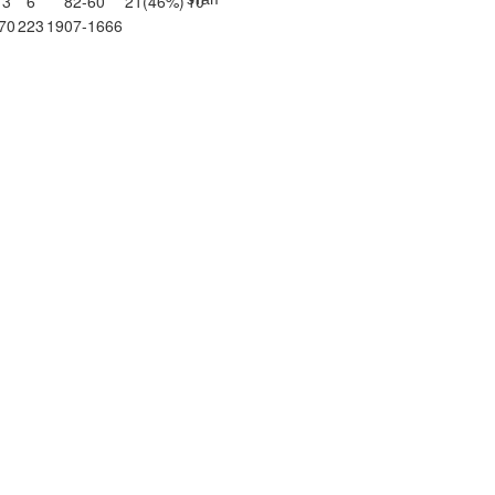
3
6
82-60
21
(46%)
10
70
223
1907-1666