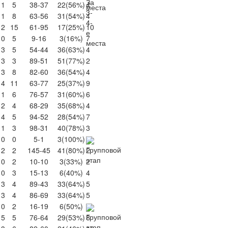
1
5
38-37
22
(56%)
4
1
8
63-56
31
(54%)
4
2
15
61-95
17
(25%)
10
0
5
9-16
3
(16%)
7
3
5
54-44
36
(63%)
4
3
3
89-51
51
(77%)
2
3
8
82-60
36
(54%)
4
4
11
63-77
25
(37%)
9
1
6
76-57
31
(60%)
6
2
4
68-29
35
(68%)
4
4
5
94-52
28
(54%)
7
1
3
98-31
40
(78%)
3
0
0
5-1
3
(100%)
2
2
145-45
41
(80%)
2
0
2
10-10
3
(33%)
2
0
3
15-13
6
(40%)
4
3
4
89-43
33
(64%)
5
3
4
86-69
33
(64%)
5
0
2
16-19
6
(50%)
5
5
76-64
29
(53%)
8