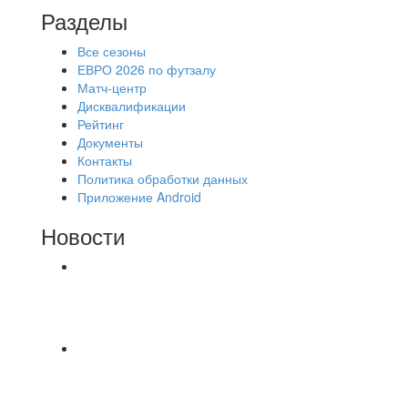
Разделы
Все сезоны
ЕВРО 2026 по футзалу
Матч-центр
Дисквалификации
Рейтинг
Документы
Контакты
Политика обработки данных
Приложение Android
Новости
⚽НАЗНАЧЕНИЯ СУДЕЙ⚽ ‼В СРЕДУ
СОСТОЯТСЯ ДОИГРОВКИ 2-Х ТАЙМОВ ДВУХ
МАТЧЕЙ 2А ЛИГИ.
⚡️Сегодня было жарко⚡️ ⚽ ️«Протестировали»
новую футбольную площадку в