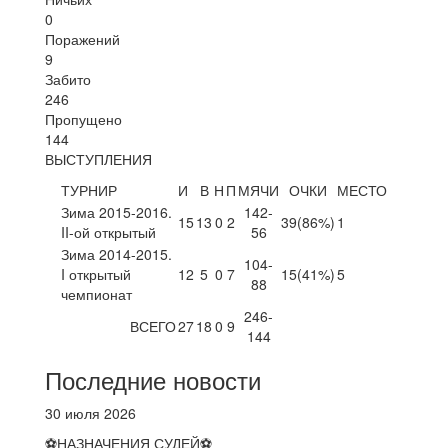
0
Поражений
9
Забито
246
Пропущено
144
ВЫСТУПЛЕНИЯ
ТУРНИР
И
В
Н
П
МЯЧИ
ОЧКИ
МЕСТО
Зима 2015-2016.
142-
15
13
0
2
39
(86%)
1
II-ой открытый
56
Зима 2014-2015.
104-
I открытый
12
5
0
7
15
(41%)
5
88
чемпионат
246-
ВСЕГО
27
18
0
9
144
Последние новости
30 июля 2026
⚽НАЗНАЧЕНИЯ СУДЕЙ⚽