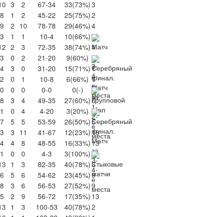
10
3
2
67-34
33
(73%)
3
8
1
2
45-22
25
(75%)
2
9
2
10
78-78
29
(46%)
4
3
1
1
10-4
10
(66%)
12
2
3
72-35
38
(74%)
4
3
0
2
21-20
9
(60%)
4
3
0
31-20
15
(71%)
1
2
0
1
10-8
6
(66%)
1
0
0
0
0-0
0
(-)
8
3
4
49-35
27
(60%)
6
1
0
4
4-20
3
(20%)
7
5
5
53-59
26
(50%)
5
3
3
11
41-67
12
(23%)
16
4
4
8
48-55
16
(33%)
13
1
0
0
4-3
3
(100%)
13
1
3
82-35
40
(78%)
3
6
5
6
54-62
23
(45%)
9
8
3
6
56-53
27
(52%)
9
5
2
9
56-72
17
(35%)
13
13
1
3
100-53
40
(78%)
2