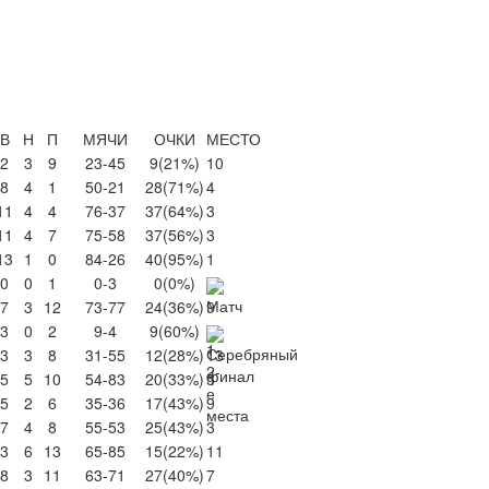
В
Н
П
МЯЧИ
ОЧКИ
МЕСТО
2
3
9
23-45
9
(21%)
10
8
4
1
50-21
28
(71%)
4
11
4
4
76-37
37
(64%)
3
11
4
7
75-58
37
(56%)
3
13
1
0
84-26
40
(95%)
1
0
0
1
0-3
0
(0%)
7
3
12
73-77
24
(36%)
9
3
0
2
9-4
9
(60%)
3
3
8
31-55
12
(28%)
13
5
5
10
54-83
20
(33%)
5
5
2
6
35-36
17
(43%)
9
7
4
8
55-53
25
(43%)
3
3
6
13
65-85
15
(22%)
11
8
3
11
63-71
27
(40%)
7