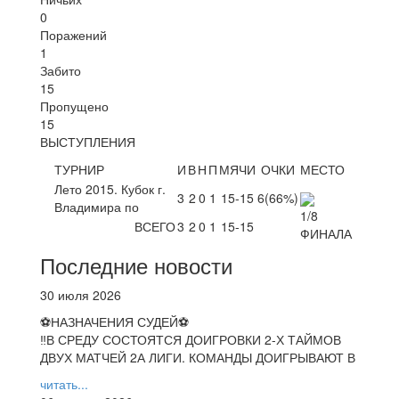
0
Поражений
1
Забито
15
Пропущено
15
ВЫСТУПЛЕНИЯ
ТУРНИР
И
В
Н
П
МЯЧИ
ОЧКИ
МЕСТО
Лето 2015. Кубок г.
3
2
0
1
15-15
6
(66%)
Владимира по
ВСЕГО
3
2
0
1
15-15
Последние новости
30 июля 2026
⚽НАЗНАЧЕНИЯ СУДЕЙ⚽
‼В СРЕДУ СОСТОЯТСЯ ДОИГРОВКИ 2-Х ТАЙМОВ
ДВУХ МАТЧЕЙ 2А ЛИГИ. КОМАНДЫ ДОИГРЫВАЮТ В
читать...