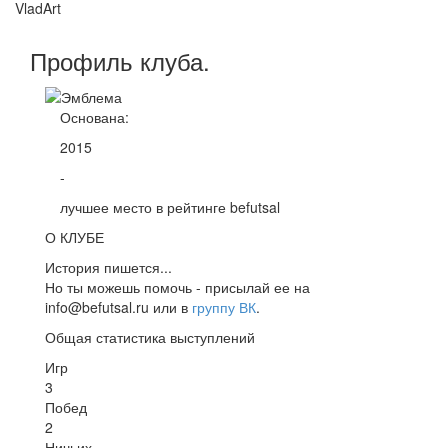
VladArt
Профиль
клуба
.
Основана:
2015
-
лучшее место в рейтинге befutsal
О КЛУБЕ
История пишется...
Но ты можешь помочь - присылай ее на
info@befutsal.ru или в
группу ВК
.
Общая статистика выступлений
Игр
3
Побед
2
Ничьих