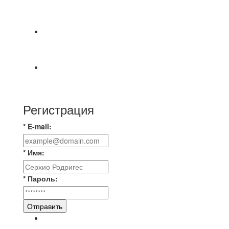
СОСТОЯТСЯ ДОИГРОВКИ 2-Х ТАЙМОВ ДВУХ
МАТЧЕЙ 2А ЛИГИ.
📹📹📹 Обзор голов 📹📹📹 Лига 4. Зона "Б". 12
тур. Лето 2026. МФК "Восход" - Ирбис 6:2
⚽️ВИДЕООБЗОР⚽️ «БРУСБОКС» 4️⃣ : 1️⃣
«ТЕХЦЕНТР ГРАНД»
Регистрация
* E-mail:
* Имя:
* Пароль:
Отправить