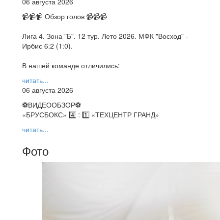
06 августа 2026
📹📹📹 Обзор голов 📹📹📹
Лига 4. Зона "Б". 12 тур. Лето 2026. МФК "Восход" -
Ирбис 6:2 (1:0).
В нашей команде отличились:
читать...
06 августа 2026
⚽️ВИДЕООБЗОР⚽️
«БРУСБОКС» 4️⃣ : 1️⃣ «ТЕХЦЕНТР ГРАНД»
читать...
Фото