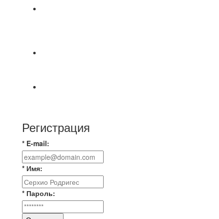
⚽НАЗНАЧЕНИЯ СУДЕЙ⚽ ‼В СРЕДУ
СОСТОЯТСЯ ДОИГРОВКИ 2-Х ТАЙМОВ ДВУХ
МАТЧЕЙ 2А ЛИГИ.
🔥🔥🔥Победа 🔥🔥🔥 Доиграли матч против
команды Мономах Итоговый счет
Всем добрый день! В прошлую пятницу после
игры Мечта-Стальпром была оставлен
Регистрация
* E-mail:
* Имя:
* Пароль: