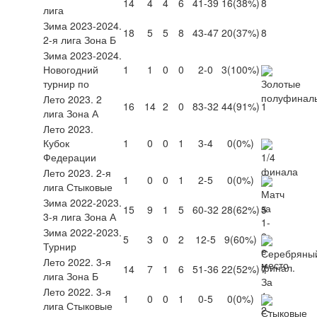
14
4
4
6
41-39
16
(38%)
8
лига
Зима 2023-2024.
18
5
5
8
43-47
20
(37%)
8
2-я лига Зона Б
Зима 2023-2024.
Новогодний
1
1
0
0
2-0
3
(100%)
турнир по
Лето 2023. 2
16
14
2
0
83-32
44
(91%)
1
лига Зона А
Лето 2023.
Кубок
1
0
0
1
3-4
0
(0%)
Федерации
Лето 2023. 2-я
1
0
0
1
2-5
0
(0%)
лига Стыковые
Зима 2022-2023.
15
9
1
5
60-32
28
(62%)
5
3-я лига Зона А
Зима 2022-2023.
5
3
0
2
12-5
9
(60%)
Турнир
Лето 2022. 3-я
14
7
1
6
51-36
22
(52%)
7
лига Зона Б
Лето 2022. 3-я
1
0
0
1
0-5
0
(0%)
лига Стыковые