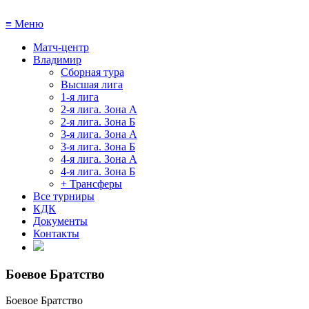
≡
Меню
Матч-центр
Владимир
Сборная тура
Высшая лига
1-я лига
2-я лига. Зона А
2-я лига. Зона Б
3-я лига. Зона А
3-я лига. Зона Б
4-я лига. Зона А
4-я лига. Зона Б
+ Трансферы
Все турниры
КДК
Документы
Контакты
Боевое Братство
Боевое Братство