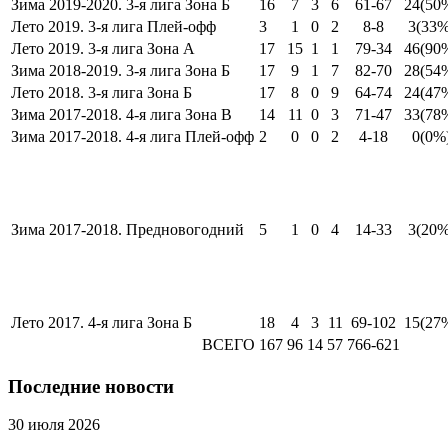
Зима 2019-2020. 3-я лига Зона Б
16
7
3
6
61-67
24
(50
Лето 2019. 3-я лига Плей-офф
3
1
0
2
8-8
3
(33%
Лето 2019. 3-я лига Зона А
17
15
1
1
79-34
46
(90
Зима 2018-2019. 3-я лига Зона Б
17
9
1
7
82-70
28
(54
Лето 2018. 3-я лига Зона Б
17
8
0
9
64-74
24
(47
Зима 2017-2018. 4-я лига Зона В
14
11
0
3
71-47
33
(78
Зима 2017-2018. 4-я лига Плей-офф
2
0
0
2
4-18
0
(0%
Зима 2017-2018. Предновогодний
5
1
0
4
14-33
3
(20%
Лето 2017. 4-я лига Зона Б
18
4
3
11
69-102
15
(27
ВСЕГО
167
96
14
57
766-621
Последние новости
30 июля 2026