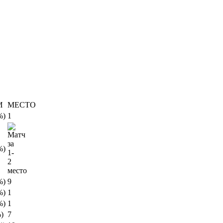
И
МЕСТО
%)
1
%)
%)
9
%)
1
%)
1
)
7