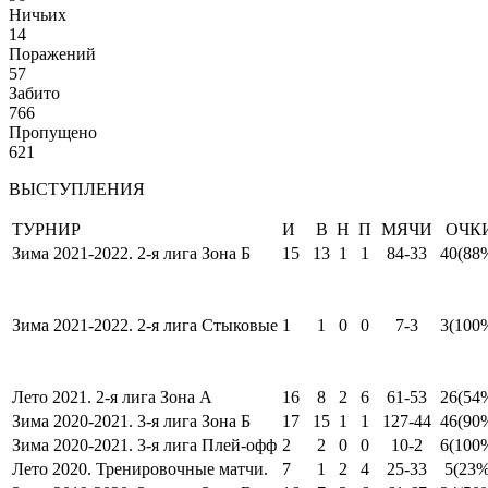
Ничьих
14
Поражений
57
Забито
766
Пропущено
621
ВЫСТУПЛЕНИЯ
ТУРНИР
И
В
Н
П
МЯЧИ
ОЧК
Зима 2021-2022. 2-я лига Зона Б
15
13
1
1
84-33
40
(88
Зима 2021-2022. 2-я лига Стыковые
1
1
0
0
7-3
3
(100
Лето 2021. 2-я лига Зона А
16
8
2
6
61-53
26
(54
Зима 2020-2021. 3-я лига Зона Б
17
15
1
1
127-44
46
(90
Зима 2020-2021. 3-я лига Плей-офф
2
2
0
0
10-2
6
(100
Лето 2020. Тренировочные матчи.
7
1
2
4
25-33
5
(23%