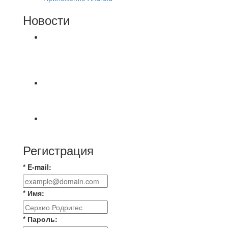
Новости
⚽НАЗНАЧЕНИЯ СУДЕЙ⚽ ‼В СРЕДУ
СОСТОЯТСЯ ДОИГРОВКИ 2-Х ТАЙМОВ ДВУХ
МАТЧЕЙ 2А ЛИГИ.
⚽ Первенство Владимира по футзалу. 2-я лига.
Зона Б. 03.08.2026 г. КАС - МГ-ПКБ Энерго 1:6
⚽НАЗНАЧЕНИЯ СУДЕЙ⚽
Регистрация
* E-mail:
* Имя:
* Пароль: