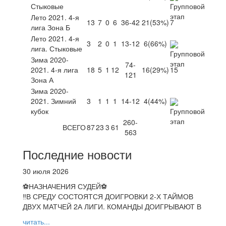
Стыковые
Лето 2021. 4-я
13
7
0
6
36-42
21
(53%)
7
лига Зона Б
Лето 2021. 4-я
3
2
0
1
13-12
6
(66%)
лига. Стыковые
Зима 2020-
74-
2021. 4-я лига
18
5
1
12
16
(29%)
15
121
Зона А
Зима 2020-
2021. Зимний
3
1
1
1
14-12
4
(44%)
кубок
260-
ВСЕГО
87
23
3
61
563
Последние новости
30 июля 2026
⚽НАЗНАЧЕНИЯ СУДЕЙ⚽
‼В СРЕДУ СОСТОЯТСЯ ДОИГРОВКИ 2-Х ТАЙМОВ
ДВУХ МАТЧЕЙ 2А ЛИГИ. КОМАНДЫ ДОИГРЫВАЮТ В
читать...