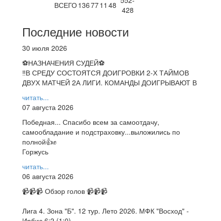
ВСЕГО
136
77
11
48
428
Последние новости
30 июля 2026
⚽НАЗНАЧЕНИЯ СУДЕЙ⚽
‼В СРЕДУ СОСТОЯТСЯ ДОИГРОВКИ 2-Х ТАЙМОВ
ДВУХ МАТЧЕЙ 2А ЛИГИ. КОМАНДЫ ДОИГРЫВАЮТ В
читать...
07 августа 2026
Победная... Спасибо всем за самоотдачу,
самообладание и подстраховку...выложились по
полной👍✊
Горжусь
читать...
06 августа 2026
📹📹📹 Обзор голов 📹📹📹
Лига 4. Зона "Б". 12 тур. Лето 2026. МФК "Восход" -
Ирбис 6:2 (1:0).