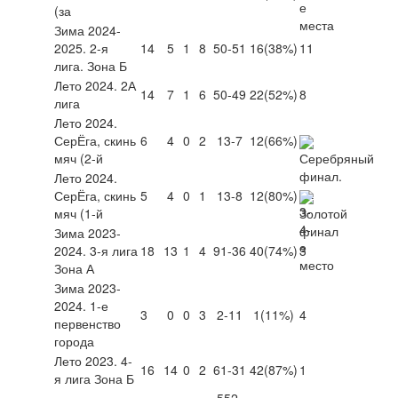
(за
Зима 2024-
2025. 2-я
14
5
1
8
50-51
16
(38%)
11
лига. Зона Б
Лето 2024. 2А
14
7
1
6
50-49
22
(52%)
8
лига
Лето 2024.
СерЁга, скинь
6
4
0
2
13-7
12
(66%)
мяч (2-й
Лето 2024.
СерЁга, скинь
5
4
0
1
13-8
12
(80%)
мяч (1-й
Зима 2023-
2024. 3-я лига
18
13
1
4
91-36
40
(74%)
3
Зона А
Зима 2023-
2024. 1-е
3
0
0
3
2-11
1
(11%)
4
первенство
города
Лето 2023. 4-
16
14
0
2
61-31
42
(87%)
1
я лига Зона Б
552-