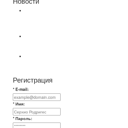
Новости
⚽НАЗНАЧЕНИЯ СУДЕЙ⚽ ‼В СРЕДУ
СОСТОЯТСЯ ДОИГРОВКИ 2-Х ТАЙМОВ ДВУХ
МАТЧЕЙ 2А ЛИГИ.
Победная... Спасибо всем за самоотдачу,
самообладание и подстраховку...выложились
📹📹📹 Обзор голов 📹📹📹 Лига 4. Зона "Б". 12
тур. Лето 2026. МФК "Восход" - Ирбис 6:2
Регистрация
* E-mail:
* Имя:
* Пароль: