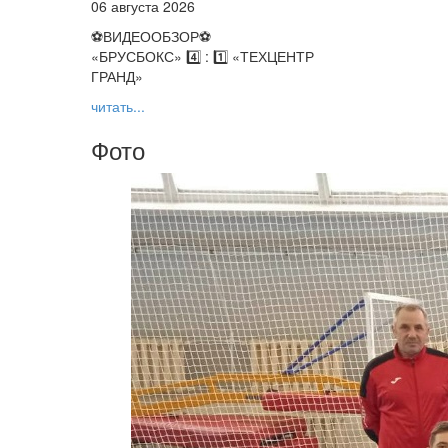
06 августа 2026
⚽️ВИДЕООБЗОР⚽️
«БРУСБОКС» 4️⃣ : 1️⃣ «ТЕХЦЕНТР
ГРАНД»
читать...
Фото