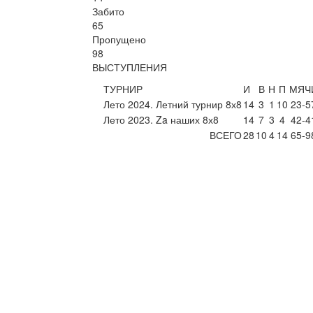
Забито
65
Пропущено
98
ВЫСТУПЛЕНИЯ
ТУРНИР
И
В
Н
П
МЯЧ
Лето 2024. Летний турнир 8х8
14
3
1
10
23-5
Лето 2023. Za наших 8х8
14
7
3
4
42-4
ВСЕГО
28
10
4
14
65-9