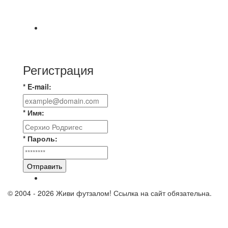
📹📹📹 Обзор голов 📹📹📹 Лига 4. Зона "Б". 12
тур. Лето 2026. МФК "Восход" - Ирбис 6:2
⚽️ВИДЕООБЗОР⚽️ «БРУСБОКС» 4️⃣ : 1️⃣
«ТЕХЦЕНТР ГРАНД»
Регистрация
* E-mail:
* Имя:
* Пароль:
Отправить
© 2004 - 2026 Живи футзалом! Ссылка на сайт обязательна.