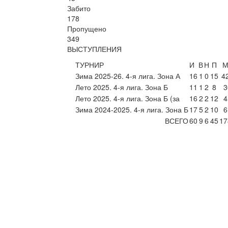
Забито
178
Пропущено
349
ВЫСТУПЛЕНИЯ
ТУРНИР
И
В
Н
П
М
Зима 2025-26. 4-я лига. Зона А
16
1
0
15
4
Лето 2025. 4-я лига. Зона Б
11
1
2
8
3
Лето 2025. 4-я лига. Зона Б (за
16
2
2
12
4
Зима 2024-2025. 4-я лига. Зона Б
17
5
2
10
6
ВСЕГО
60
9
6
45
17