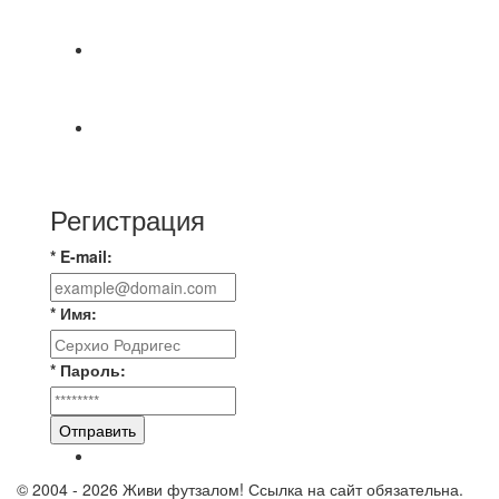
МАТЧЕЙ 2А ЛИГИ.
🔥🔥🔥Победа 🔥🔥🔥 Доиграли матч против
команды Мономах Итоговый счет
Всем добрый день! В прошлую пятницу после
игры Мечта-Стальпром была оставлен
Регистрация
* E-mail:
* Имя:
* Пароль:
Отправить
© 2004 - 2026 Живи футзалом! Ссылка на сайт обязательна.