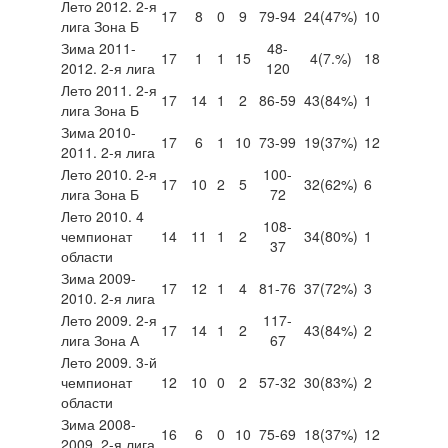
Лето 2012. 2-я
17
8
0
9
79-94
24
(47%)
10
лига Зона Б
Зима 2011-
48-
17
1
1
15
4
(7.%)
18
2012. 2-я лига
120
Лето 2011. 2-я
17
14
1
2
86-59
43
(84%)
1
лига Зона Б
Зима 2010-
17
6
1
10
73-99
19
(37%)
12
2011. 2-я лига
Лето 2010. 2-я
100-
17
10
2
5
32
(62%)
6
лига Зона Б
72
Лето 2010. 4
108-
чемпионат
14
11
1
2
34
(80%)
1
37
области
Зима 2009-
17
12
1
4
81-76
37
(72%)
3
2010. 2-я лига
Лето 2009. 2-я
117-
17
14
1
2
43
(84%)
2
лига Зона А
67
Лето 2009. 3-й
чемпионат
12
10
0
2
57-32
30
(83%)
2
области
Зима 2008-
16
6
0
10
75-69
18
(37%)
12
2009. 2-я лига