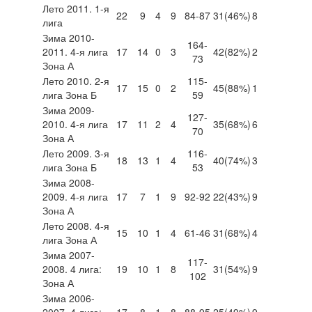
Лето 2011. 1-я
22
9
4
9
84-87
31
(46%)
8
лига
Зима 2010-
164-
2011. 4-я лига
17
14
0
3
42
(82%)
2
73
Зона А
Лето 2010. 2-я
115-
17
15
0
2
45
(88%)
1
лига Зона Б
59
Зима 2009-
127-
2010. 4-я лига
17
11
2
4
35
(68%)
6
70
Зона А
Лето 2009. 3-я
116-
18
13
1
4
40
(74%)
3
лига Зона Б
53
Зима 2008-
2009. 4-я лига
17
7
1
9
92-92
22
(43%)
9
Зона А
Лето 2008. 4-я
15
10
1
4
61-46
31
(68%)
4
лига Зона А
Зима 2007-
117-
2008. 4 лига:
19
10
1
8
31
(54%)
9
102
Зона А
Зима 2006-
2007. 4 лига:
17
8
1
8
88-95
25
(49%)
9