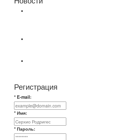
Новости
⚽НАЗНАЧЕНИЯ СУДЕЙ⚽ ‼В СРЕДУ
СОСТОЯТСЯ ДОИГРОВКИ 2-Х ТАЙМОВ ДВУХ
МАТЧЕЙ 2А ЛИГИ.
Победная... Спасибо всем за самоотдачу,
самообладание и подстраховку...выложились
📹📹📹 Обзор голов 📹📹📹 Лига 4. Зона "Б". 12
тур. Лето 2026. МФК "Восход" - Ирбис 6:2
Регистрация
* E-mail:
* Имя:
* Пароль: