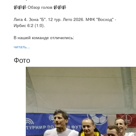
📹📹📹 Обзор голов 📹📹📹
Лига 4. Зона "Б". 12 тур. Лето 2026. МФК "Восход" -
Ирбис 6:2 (1:0).
В нашей команде отличились:
читать...
Фото