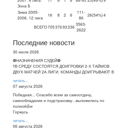
Зона Б
Зима 2005-
111-
16
8
2
6
26
(54%)
4
2006. 12 лига
86
3563-
ВСЕГО
705
376
93
236
2622
Последние новости
30 июля 2026
⚽НАЗНАЧЕНИЯ СУДЕЙ⚽
‼В СРЕДУ СОСТОЯТСЯ ДОИГРОВКИ 2-Х ТАЙМОВ
ДВУХ МАТЧЕЙ 2А ЛИГИ. КОМАНДЫ ДОИГРЫВАЮТ В
читать...
07 августа 2026
Победная... Спасибо всем за самоотдачу,
самообладание и подстраховку...выложились по
полной👍✊
Горжусь
читать...
06 августа 2026