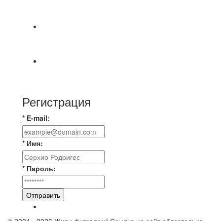
СОСТОЯТСЯ ДОИГРОВКИ 2-Х ТАЙМОВ ДВУХ
МАТЧЕЙ 2А ЛИГИ.
Победная... Спасибо всем за самоотдачу,
самообладание и подстраховку...выложились
📹📹📹 Обзор голов 📹📹📹 Лига 4. Зона "Б". 12
тур. Лето 2026. МФК "Восход" - Ирбис 6:2
Регистрация
* E-mail:
* Имя:
* Пароль:
Отправить
© 2004 - 2026 Живи футзалом! Ссылка на сайт обязательна.