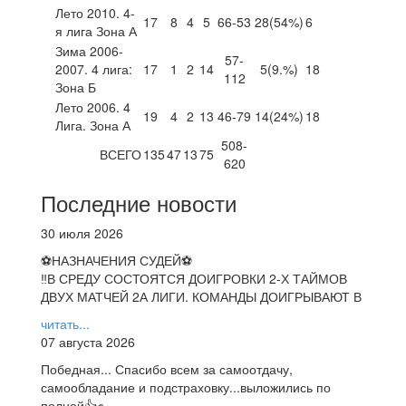
Лето 2010. 4-
17
8
4
5
66-53
28
(54%)
6
я лига Зона А
Зима 2006-
57-
2007. 4 лига:
17
1
2
14
5
(9.%)
18
112
Зона Б
Лето 2006. 4
19
4
2
13
46-79
14
(24%)
18
Лига. Зона А
508-
ВСЕГО
135
47
13
75
620
Последние новости
30 июля 2026
⚽НАЗНАЧЕНИЯ СУДЕЙ⚽
‼В СРЕДУ СОСТОЯТСЯ ДОИГРОВКИ 2-Х ТАЙМОВ
ДВУХ МАТЧЕЙ 2А ЛИГИ. КОМАНДЫ ДОИГРЫВАЮТ В
читать...
07 августа 2026
Победная... Спасибо всем за самоотдачу,
самообладание и подстраховку...выложились по
полной👍✊