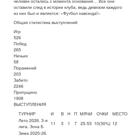
человек остались с момента основания… Все они
оставили след в истории клуба, ведь девизом каждого
из них был и является: «Футбол навсегда!»
Общая статистика выступлений
Игр
526
Побед
265
Ничьих
58
Поражений
203
Забито
2246
Пропущено
1908
ВЫСТУПЛЕНИЯ
ТУРНИР
И
В
Н
П
МЯЧИ
ОЧКИ
МЕСТО
Лето 2026. 3-я
11
3
1
7
25-53
10
(30%)
12
лига. Зона Б
Зима 2025-26.