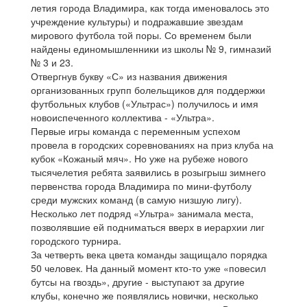
летия города Владимира, как тогда именовалось это
учреждение культуры) и подражавшие звездам
мирового футбола той поры. Со временем были
найдены единомышленники из школы № 9, гимназий
№ 3 и 23.
Отвергнув букву «С» из названия движения
организованных групп болельщиков для поддержки
футбольных клубов («Ультрас») получилось и имя
новоиспеченного коллектива - «Ультра».
Первые игры команда с переменным успехом
провела в городских соревнованиях на приз клуба на
кубок «Кожаный мяч». Но уже на рубеже нового
тысячелетия ребята заявились в розыгрыш зимнего
первенства города Владимира по мини-футболу
среди мужских команд (в самую низшую лигу).
Несколько лет подряд «Ультра» занимала места,
позволявшие ей подниматься вверх в иерархии лиг
городского турнира.
За четверть века цвета команды защищало порядка
50 человек. На данный момент кто-то уже «повесил
бутсы на гвоздь», другие - выступают за другие
клубы, конечно же появлялись новички, несколько