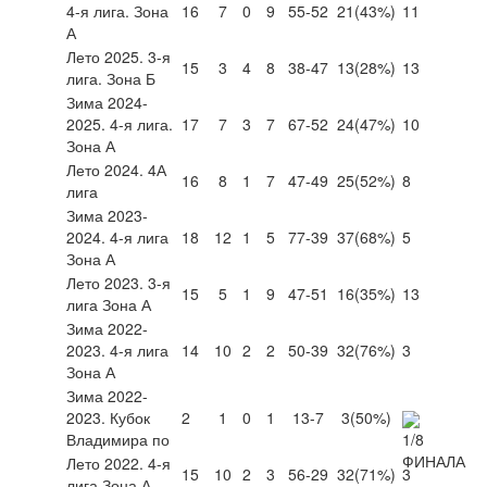
4-я лига. Зона
16
7
0
9
55-52
21
(43%)
11
А
Лето 2025. 3-я
15
3
4
8
38-47
13
(28%)
13
лига. Зона Б
Зима 2024-
2025. 4-я лига.
17
7
3
7
67-52
24
(47%)
10
Зона А
Лето 2024. 4А
16
8
1
7
47-49
25
(52%)
8
лига
Зима 2023-
2024. 4-я лига
18
12
1
5
77-39
37
(68%)
5
Зона А
Лето 2023. 3-я
15
5
1
9
47-51
16
(35%)
13
лига Зона А
Зима 2022-
2023. 4-я лига
14
10
2
2
50-39
32
(76%)
3
Зона А
Зима 2022-
2023. Кубок
2
1
0
1
13-7
3
(50%)
Владимира по
Лето 2022. 4-я
15
10
2
3
56-29
32
(71%)
3
лига Зона А