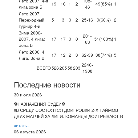
Лето 2007. 4-я
108-
19
16
1
2
49
(85%)
1
лига зона Б
46
Лето 2007.
Переходный
5
3
0
2
25-16
9
(60%)
2
турнир 4-й
Зима 2006-
201-
2007. 4 лига:
17
17
0
0
51
(100%)
1
63
Зона В
Лето 2006. 4
17
12
2
3
62-39
38
(74%)
5
Лига. Зона В
2246-
ВСЕГО
526
265
58
203
1908
Последние новости
30 июля 2026
⚽НАЗНАЧЕНИЯ СУДЕЙ⚽
‼В СРЕДУ СОСТОЯТСЯ ДОИГРОВКИ 2-Х ТАЙМОВ
ДВУХ МАТЧЕЙ 2А ЛИГИ. КОМАНДЫ ДОИГРЫВАЮТ В
читать...
06 августа 2026