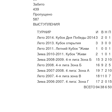
Забито
439
Пропущено
587
ВЫСТУПЛЕНИЯ
ТУРНИР
И
В
Н
П
Лето 2014. Кубок Дня Победы 2014
3
2
0
1
Лето 2013. Кубок открытия
3
3
0
0
Лето 2011. Летний Кубок "Живи
1
0
0
1
Зима 2010-2011. Кубок "Живи
2
1
0
1
Зима 2008-2009. 4-я лига Зона Б
15
3
2
10
Лето 2008. 4-я лига Зона Б
16
9
2
5
Зима 2007-2008. 4 лига: Зона А
19
7
2
10
Лето 2007. 4-я лига зона В
18
11
0
7
Зима 2006-2007. 4 лига: Зона Г
17
2
0
15
ВСЕГО
94
38
6
50