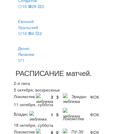
Солдатов
👕16 ⚽28 🟨2
Евгений
Уральский
👕16 ⚽4 🟨2
Денис
Яковлев
👕1
РАСПИСАНИЕ
матчей
.
2-я лига
5 октября, воскресенье
Локомотив
Эридан
3
3
ФОК
11 октября, суббота
Владис
1
5
ФОК
Локомотив
18 октября, суббота
Локомотив
ПУ-30
6
0
ФОК