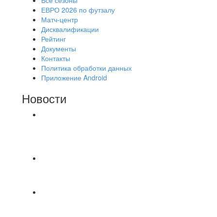
ЕВРО 2026 по футзалу
Матч-центр
Дисквалификации
Рейтинг
Документы
Контакты
Политика обработки данных
Приложение Android
Новости
⚽НАЗНАЧЕНИЯ СУДЕЙ⚽ ‼В СРЕДУ
СОСТОЯТСЯ ДОИГРОВКИ 2-Х ТАЙМОВ ДВУХ
МАТЧЕЙ 2А ЛИГИ.
📅 Анонс матчей на пятницу, 7 августа 2026 г.
🎡 Центральный парк культуры и отдыха
Всем доброго времени суток ✌ Лакинский
Комсомолец ищет команду для спарринга по