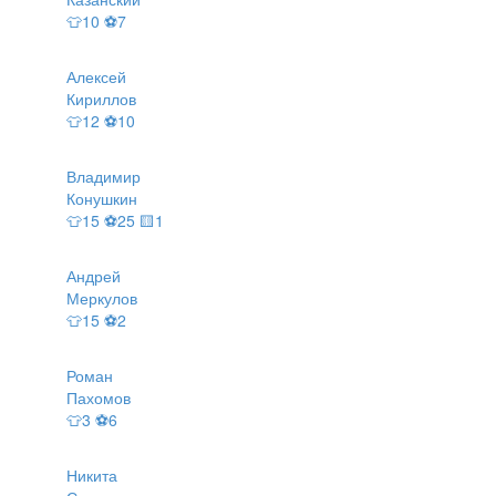
👕10 ⚽7
Алексей
Кириллов
👕12 ⚽10
Владимир
Конушкин
👕15 ⚽25 🟨1
Андрей
Меркулов
👕15 ⚽2
Роман
Пахомов
👕3 ⚽6
Никита