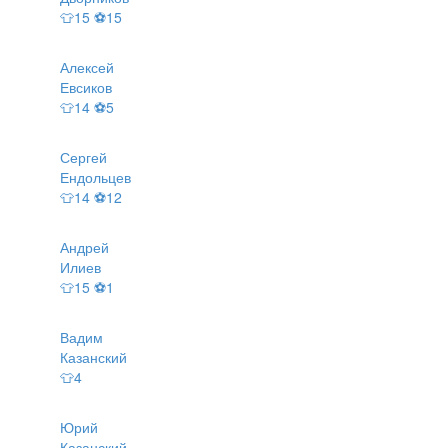
👕15 ⚽15
Алексей
Евсиков
👕14 ⚽5
Сергей
Ендольцев
👕14 ⚽12
Андрей
Илиев
👕15 ⚽1
Вадим
Казанский
👕4
Юрий
Казанский