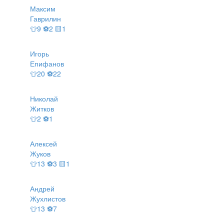
Максим
Гаврилин
👕9 ⚽2 🟨1
Игорь
Епифанов
👕20 ⚽22
Николай
Житков
👕2 ⚽1
Алексей
Жуков
👕13 ⚽3 🟨1
Андрей
Жухлистов
👕13 ⚽7