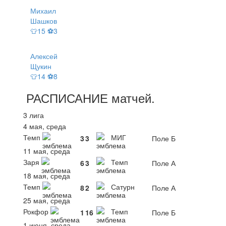
Михаил
Шашков
👕15 ⚽3
Алексей
Щукин
👕14 ⚽8
РАСПИСАНИЕ
матчей
.
3 лига
4 мая, среда
Темп
МИГ
3
3
Поле Б
11 мая, среда
Заря
Темп
6
3
Поле А
18 мая, среда
Темп
Сатурн
8
2
Поле А
25 мая, среда
Рокфор
Темп
1
16
Поле Б
1 июня, среда