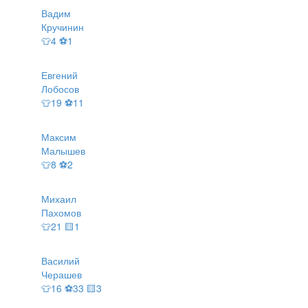
Вадим
Кручинин
👕4 ⚽1
Евгений
Лобосов
👕19 ⚽11
Максим
Малышев
👕8 ⚽2
Михаил
Пахомов
👕21 🟨1
Василий
Черашев
👕16 ⚽33 🟨3