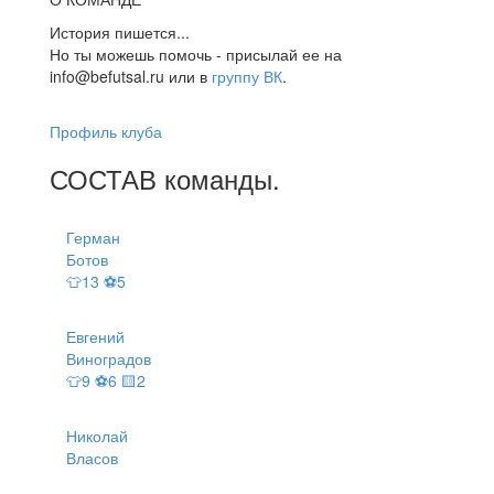
История пишется...
Но ты можешь помочь - присылай ее на
info@befutsal.ru или в
группу ВК
.
Профиль клуба
СОСТАВ
команды
.
Герман
Ботов
👕13 ⚽5
Евгений
Виноградов
👕9 ⚽6 🟨2
Николай
Власов