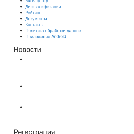
Матч-центр
Дисквалификации
Рейтинг
Документы
Контакты
Политика обработки данных
Приложение Android
Новости
⚽НАЗНАЧЕНИЯ СУДЕЙ⚽ ‼В СРЕДУ
СОСТОЯТСЯ ДОИГРОВКИ 2-Х ТАЙМОВ ДВУХ
МАТЧЕЙ 2А ЛИГИ.
📹📹📹 Обзор голов 📹📹📹 Лига 4. Зона "Б". 12
тур. Лето 2026. МФК "Восход" - Ирбис 6:2
⚽️ВИДЕООБЗОР⚽️ «БРУСБОКС» 4️⃣ : 1️⃣
«ТЕХЦЕНТР ГРАНД»
Регистрация