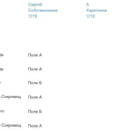
Сергей
А
Собственников
Харитонов
👕19
👕10
дь
Поле А
дь
Поле А
р
Поле Б
 Сокровищ
Поле А
сс
Поле Б
 Сокровищ
Поле А