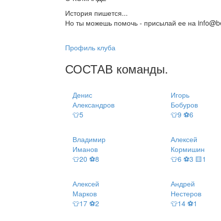
История пишется...
Но ты можешь помочь - присылай ее на info@be
Профиль клуба
СОСТАВ
команды
.
Денис
Игорь
Александров
Бобуров
👕5
👕9 ⚽6
Владимир
Алексей
Иманов
Кормишин
👕20 ⚽8
👕6 ⚽3 🟨1
Алексей
Андрей
Марков
Нестеров
👕17 ⚽2
👕14 ⚽1