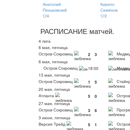
Анатолий
Кирилл
Пеньковский
Семёнов
👕4
👕2
РАСПИСАНИЕ
матчей
.
4 лига
6 мая, пятница
Остров Сокровищ
Медве
2
3
6 мая, пятница
Остров Сокровищ
Медве
18:00
13 мая, пятница
Остров Сокровищ
Стайе
1
5
20 мая, пятница
Атланта
Остров
5
0
27 мая, пятница
Остров Сокровищ
Прогре
3
6
3 июня, пятница
Версия Трейд
Остров
5
1