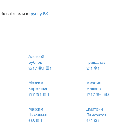
futsal.ru или в
группу ВК
.
Алексей
Бубнов
Гришанов
👕17 ⚽9 🟨1
👕1 ⚽1
Максим
Михаил
Кормишин
Макеев
👕7 ⚽1 🟨1
👕17 ⚽4 🟨2
Максим
Дмитрий
Николаев
Панкратов
👕3 🟨1
👕2 ⚽1