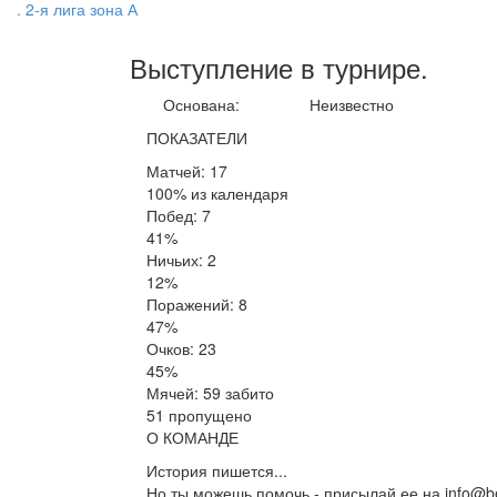
. 2-я лига зона А
Выступление
в турнире
.
Основана:
Неизвестно
ПОКАЗАТЕЛИ
Матчей: 17
100% из календаря
Побед: 7
41%
Ничьих: 2
12%
Поражений: 8
47%
Очков: 23
45%
Мячей: 59 забито
51 пропущено
О КОМАНДЕ
История пишется...
Но ты можешь помочь - присылай ее на info@be