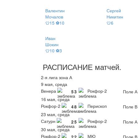
Валентин
Сергей
Мочалов
Никитин
👕15 ⚽10
👕6
Иван
Шокин
👕10 ⚽3
РАСПИСАНИЕ
матчей
.
2-я лига зона А
9 мая, среда
Венера
Рокфор-2
5
3
Поле А
16 мая, среда
Рокфор-2
Перископ
4
8
Поле В
23 мая, среда
Сатурн
Рокфор-2
2
5
Поле А
30 мая, среда
Рокфор-2
МЮ
2
2
Поле В