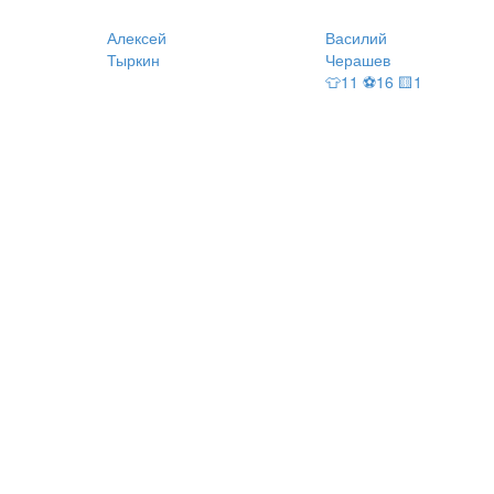
Алексей
Василий
Тыркин
Черашев
👕11 ⚽16 🟨1