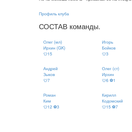
Профиль клуба
СОСТАВ
команды
.
Олег (мл)
Игорь
Ирхин (GK)
Бойков
👕15
👕3
Андрей
Олег (ст)
Зыков
Ирхин
👕7
👕6 ⚽1
Роман
Кирилл
Ким
Кодомский
👕12 ⚽3
👕15 ⚽7