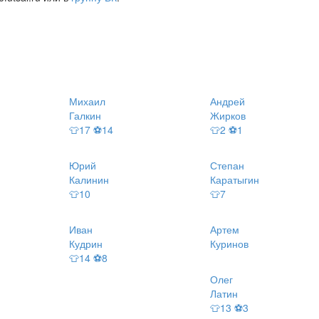
Михаил
Андрей
Галкин
Жирков
👕17 ⚽14
👕2 ⚽1
Юрий
Степан
Калинин
Каратыгин
👕10
👕7
Иван
Артем
Кудрин
Куринов
👕14 ⚽8
Олег
Латин
👕13 ⚽3