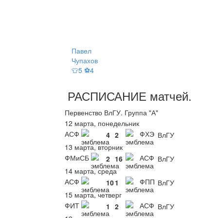
Павел
Чупахов
👕5 ⚽4
РАСПИСАНИЕ
матчей
.
Первенство ВлГУ. Группа "А"
12 марта, понедельник
АСФ
ФХЭ
4
2
ВлГУ
13 марта, вторник
ФМиСБ
АСФ
2
16
ВлГУ
14 марта, среда
АСФ
ФПП
10
1
ВлГУ
15 марта, четверг
ФИТ
АСФ
1
2
ВлГУ