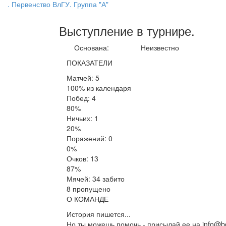
. Первенство ВлГУ. Группа "А"
Выступление
в турнире
.
Основана:
Неизвестно
ПОКАЗАТЕЛИ
Матчей: 5
100% из календаря
Побед: 4
80%
Ничьих: 1
20%
Поражений: 0
0%
Очков: 13
87%
Мячей: 34 забито
8 пропущено
О КОМАНДЕ
История пишется...
Но ты можешь помочь - присылай ее на info@be