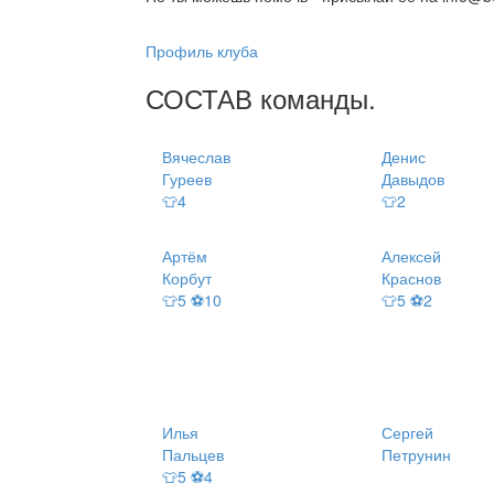
Профиль клуба
СОСТАВ
команды
.
Вячеслав
Денис
Гуреев
Давыдов
👕4
👕2
Артём
Алексей
Корбут
Краснов
👕5 ⚽10
👕5 ⚽2
Илья
Сергей
Пальцев
Петрунин
👕5 ⚽4