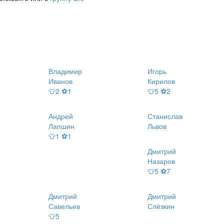
Владимир
Игорь
Иванов
Кирилов
👕2 ⚽1
👕5 ⚽2
Андрей
Станислав
Лапшин
Львов
👕1 ⚽1
Дмитрий
Назаров
👕5 ⚽7
Дмитрий
Дмитрий
Савельев
Слёзкин
👕5