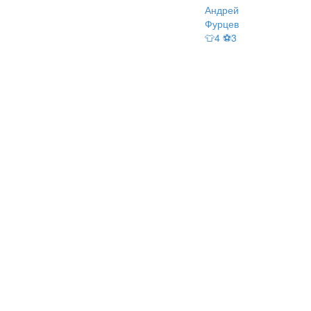
Андрей
Фурцев
👕4 ⚽3