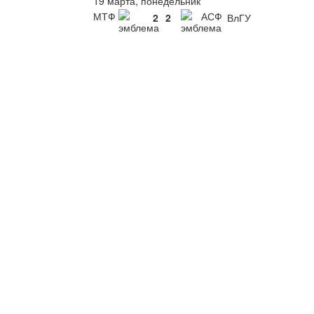
19 марта, понедельник
МТФ
АСФ
2
2
ВлГУ