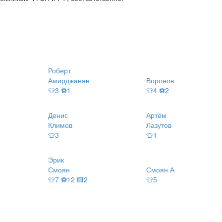
Роберт
Амирджанян
Воронов
👕3 ⚽1
👕4 ⚽2
Денис
Артём
Климов
Лазутов
👕3
👕1
Эрик
Смоян
Смоян А
👕7 ⚽12 🟨2
👕5