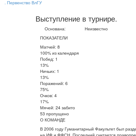
. Первенство ВлГУ
Выступление
в турнире
.
Основана:
Неизвестно
ПОКАЗАТЕЛИ
Матчей: 8
100% из календаря
Побед: 1
13%
Ничьих: 1
13%
Поражений: 6
75%
Очков: 4
17%
Мячей: 24 забито
53 пропущено
О КОМАНДЕ
В 2006 году Гуманитарный Факультет был разд
на ИФ и ФФСН. Последний считается правопре