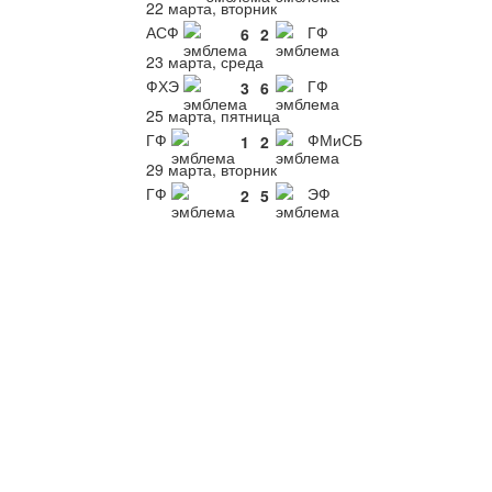
22 марта, вторник
АСФ
ГФ
6
2
23 марта, среда
ФХЭ
ГФ
3
6
25 марта, пятница
ГФ
ФМиСБ
1
2
29 марта, вторник
ГФ
ЭФ
2
5