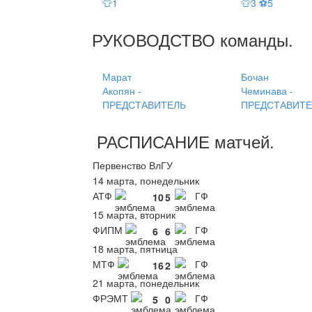
👕1
👕3 ⚽5
РУКОВОДСТВО
команды
.
Марат
Бочан
Акопян -
Чеминава -
ПРЕДСТАВИТЕЛЬ
ПРЕДСТАВИТЕ
РАСПИСАНИЕ
матчей
.
Первенство ВлГУ
14 марта, понедельник
АТФ
ГФ
10
5
15 марта, вторник
ФИПМ
ГФ
6
6
18 марта, пятница
МТФ
ГФ
16
2
21 марта, понедельник
ФРЭМТ
ГФ
5
0