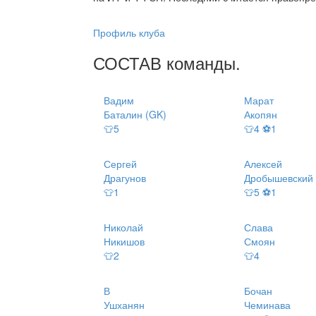
Профиль клуба
СОСТАВ
команды
.
Вадим
Марат
Баталин (GK)
Акопян
👕5
👕4 ⚽1
Сергей
Алексей
Драгунов
Дробышевский
👕1
👕5 ⚽1
Николай
Слава
Никишов
Смоян
👕2
👕4
В
Бочан
Ушханян
Чеминава