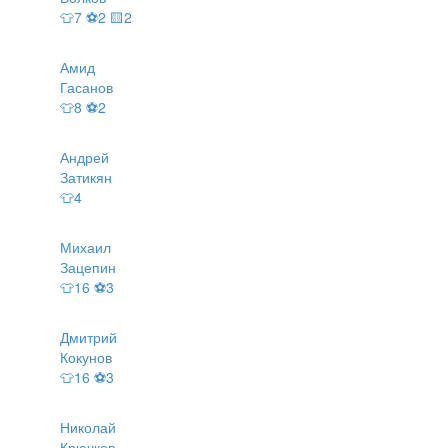
👕7 ⚽2 🟨2
Амид
Гасанов
👕8 ⚽2
Андрей
Затикян
👕4
Михаил
Зацепин
👕16 ⚽3
Дмитрий
Кокунов
👕16 ⚽3
Николай
Крючков