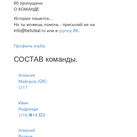
60 пропущено
О КОМАНДЕ
История пишется...
Но ты можешь помочь - присылай ее на
info@befutsal.ru или в
группу ВК
.
Профиль клуба
СОСТАВ
команды
.
Алексей
Майоров (GK)
👕17
Иван
Андреади
👕16 ⚽14 🟨2
Алексей
Волков