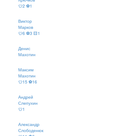
👕2 ⚽1
Виктор
Марков
👕6 ⚽3 🟨1
Денис
Махотин
Максим
Махотин
👕15 ⚽16
Андрей
Слепухин
👕1
Александр
Слободенюк