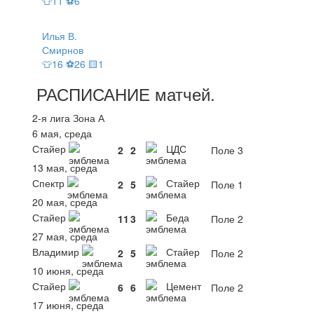
👕11 ⚽6
Илья В.
Смирнов
👕16 ⚽26 🟨1
РАСПИСАНИЕ
матчей
.
2-я лига Зона А
6 мая, среда
Стайер
ЦДС
2
2
Поле 3
13 мая, среда
Спектр
Стайер
2
5
Поле 1
20 мая, среда
Стайер
Беда
11
3
Поле 2
27 мая, среда
Владимир
Стайер
2
5
Поле 2
10 июня, среда
Стайер
Цемент
6
6
Поле 2
17 июня, среда