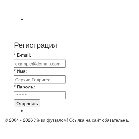
🔥🔥🔥Победа 🔥🔥🔥 Доиграли матч против
команды Мономах Итоговый счет
Всем добрый день! В прошлую пятницу после
игры Мечта-Стальпром была оставлен
Регистрация
* E-mail:
* Имя:
* Пароль:
Отправить
© 2004 - 2026 Живи футзалом! Ссылка на сайт обязательна.