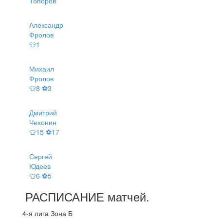
Топоров
Александр
Фролов
👕1
Михаил
Фролов
👕8 ⚽3
Дмитрий
Чехонин
👕15 ⚽17
Сергей
Юдеев
👕6 ⚽5
РАСПИСАНИЕ
матчей
.
4-я лига Зона Б