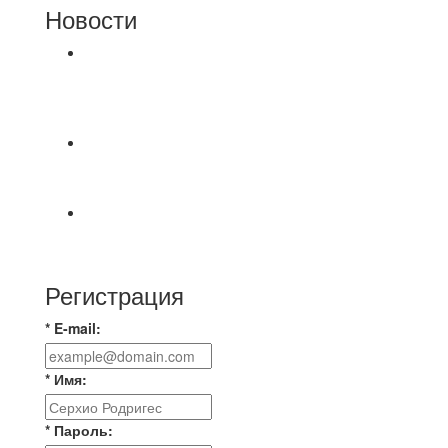
Новости
⚽НАЗНАЧЕНИЯ СУДЕЙ⚽ ‼В СРЕДУ
СОСТОЯТСЯ ДОИГРОВКИ 2-Х ТАЙМОВ ДВУХ
МАТЧЕЙ 2А ЛИГИ.
⚡️Сегодня было жарко⚡️ ⚽ ️«Протестировали»
новую футбольную площадку в
📅 Анонс матчей на пятницу, 7 августа 2026 г.
🎡 Центральный парк культуры и отдыха
Регистрация
* E-mail:
* Имя:
* Пароль: