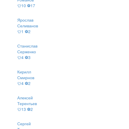
👕10 ⚽17
Ярослав
Селиванов
👕1 ⚽2
Станислав
Серженко
👕4 ⚽3
Кирилл
Смирнов
👕4 ⚽2
Алексей
Терентьев
👕13 ⚽2
Сергей