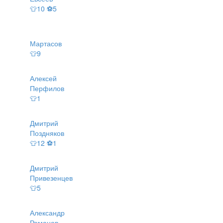
👕10 ⚽5
Мартасов
👕9
Алексей
Перфилов
👕1
Дмитрий
Поздняков
👕12 ⚽1
Дмитрий
Привезенцев
👕5
Александр
Романов