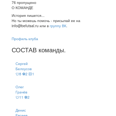
76 пропущено
О КОМАНДЕ
История пишется...
Но ты можешь помочь - присылай ее на
info@befutsal.ru или в
группу ВК
.
Профиль клуба
СОСТАВ
команды
.
Сергей
Белоусов
👕8 ⚽2 🟨1
Олег
Грачёв
👕11 ⚽2
Денис
Евсеев