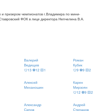
м и призером чемпионатов г.Владимира по мини-
Ставровский ФОК в лице директора Непчелина В.А.
Валерий
Роман
Ведищев
Кубик
👕13 ⚽12 🟨1
👕9 ⚽9 🟨2
Алексей
Карен
Механошин
Мирзоян
👕12 ⚽9 🟨2
Александр
Андрей
Сипов
Степанов