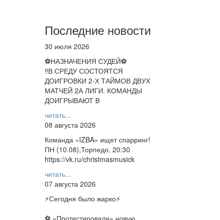
Последние новости
30 июля 2026
⚽НАЗНАЧЕНИЯ СУДЕЙ⚽
‼В СРЕДУ СОСТОЯТСЯ
ДОИГРОВКИ 2-Х ТАЙМОВ ДВУХ
МАТЧЕЙ 2А ЛИГИ. КОМАНДЫ
ДОИГРЫВАЮТ В
читать...
08 августа 2026
Команда «IZBA» ищет спарринг!
ПН (10.08),Торпедо, 20:30
https://vk.ru/christmasmusick
читать...
07 августа 2026
⚡️Сегодня было жарко⚡️
⚽ ️«Протестировали» новую