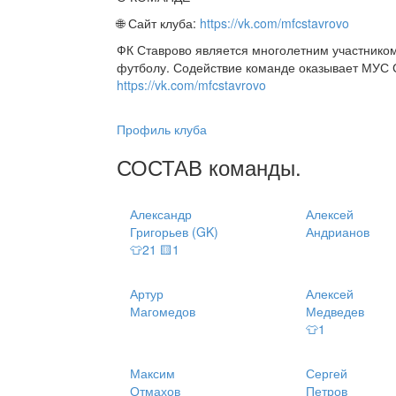
🌐 Сайт клуба:
https://vk.com/mfcstavrovo
ФК Ставрово является многолетним участнико
футболу. Содействие команде оказывает МУС 
https://vk.com/mfcstavrovo
Профиль клуба
СОСТАВ
команды
.
Александр
Алексей
Григорьев (GK)
Андрианов
👕21 🟨1
Артур
Алексей
Магомедов
Медведев
👕1
Максим
Сергей
Отмахов
Петров