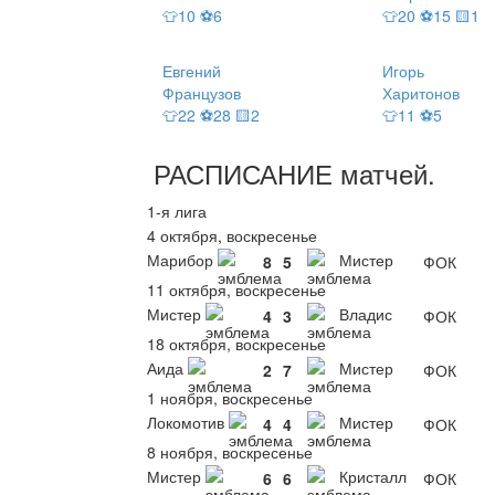
👕10 ⚽6
👕20 ⚽15 🟨1
Евгений
Игорь
Французов
Харитонов
👕22 ⚽28 🟨2
👕11 ⚽5
РАСПИСАНИЕ
матчей
.
1-я лига
4 октября, воскресенье
Марибор
Мистер
8
5
ФОК
11 октября, воскресенье
Мистер
Владис
4
3
ФОК
18 октября, воскресенье
Аида
Мистер
2
7
ФОК
1 ноября, воскресенье
Локомотив
Мистер
4
4
ФОК
8 ноября, воскресенье
Мистер
Кристалл
6
6
ФОК