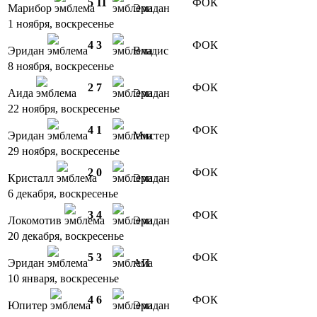
5
11
ФОК
Марибор
Эридан
1 ноября, воскресенье
4
3
ФОК
Эридан
Владис
8 ноября, воскресенье
2
7
ФОК
Аида
Эридан
22 ноября, воскресенье
4
1
ФОК
Эридан
Мистер
29 ноября, воскресенье
2
0
ФОК
Кристалл
Эридан
6 декабря, воскресенье
3
4
ФОК
Локомотив
Эридан
20 декабря, воскресенье
5
3
ФОК
Эридан
АП
10 января, воскресенье
4
6
ФОК
Юпитер
Эридан