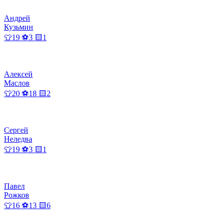
Андрей
Кузьмин
👕19 ⚽3 🟨1
Алексей
Маслов
👕20 ⚽18 🟨2
Сергей
Неледва
👕19 ⚽3 🟨1
Павел
Рожков
👕16 ⚽13 🟨6