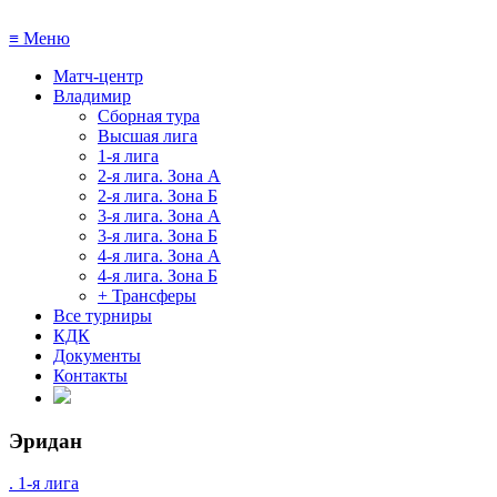
≡
Меню
Матч-центр
Владимир
Сборная тура
Высшая лига
1-я лига
2-я лига. Зона А
2-я лига. Зона Б
3-я лига. Зона А
3-я лига. Зона Б
4-я лига. Зона А
4-я лига. Зона Б
+ Трансферы
Все турниры
КДК
Документы
Контакты
Эридан
. 1-я лига