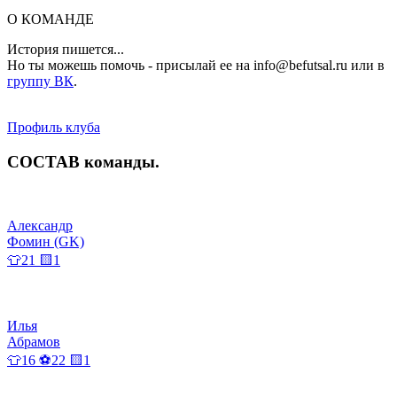
О КОМАНДЕ
История пишется...
Но ты можешь помочь - присылай ее на info@befutsal.ru или в
группу ВК
.
Профиль клуба
СОСТАВ
команды
.
Александр
Фомин (GK)
👕21 🟨1
Илья
Абрамов
👕16 ⚽22 🟨1