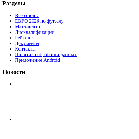
Разделы
Все сезоны
ЕВРО 2026 по футзалу
Матч-центр
Дисквалификации
Рейтинг
Документы
Контакты
Политика обработки данных
Приложение Android
Новости
⚽НАЗНАЧЕНИЯ СУДЕЙ⚽ ‼В СРЕДУ СОСТОЯТСЯ
ДОИГРОВКИ 2-Х ТАЙМОВ ДВУХ МАТЧЕЙ 2А
ЛИГИ.
📅 Анонс матчей на пятницу, 7 августа 2026 г. 🎡
Центральный парк культуры и отдыха