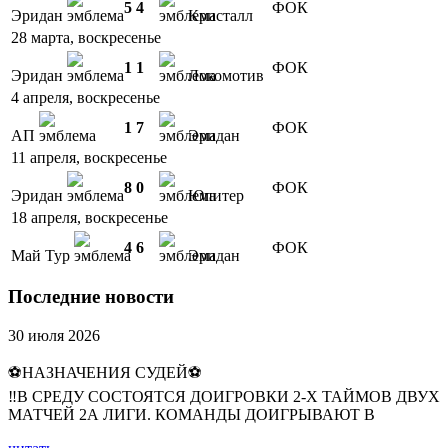
5
4
ФОК
Эридан
Кристалл
28 марта, воскресенье
1
1
ФОК
Эридан
Локомотив
4 апреля, воскресенье
1
7
ФОК
АП
Эридан
11 апреля, воскресенье
8
0
ФОК
Эридан
Юпитер
18 апреля, воскресенье
4
6
ФОК
Май Тур
Эридан
Последние новости
30 июля 2026
⚽НАЗНАЧЕНИЯ СУДЕЙ⚽
‼В СРЕДУ СОСТОЯТСЯ ДОИГРОВКИ 2-Х ТАЙМОВ ДВУХ
МАТЧЕЙ 2А ЛИГИ. КОМАНДЫ ДОИГРЫВАЮТ В