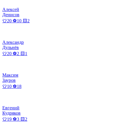
Алексей
Денисов
👕20 ⚽10 🟨2
Александр
Дульнёв
👕20 ⚽2 🟨1
Максим
Зауров
👕10 ⚽18
Евгений
Кудряков
👕19 ⚽3 🟨2