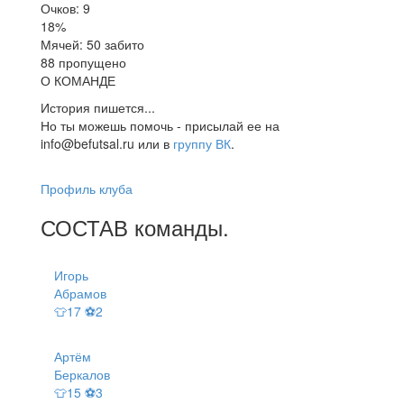
Очков: 9
18%
Мячей: 50 забито
88 пропущено
О КОМАНДЕ
История пишется...
Но ты можешь помочь - присылай ее на
info@befutsal.ru или в
группу ВК
.
Профиль клуба
СОСТАВ
команды
.
Игорь
Абрамов
👕17 ⚽2
Артём
Беркалов
👕15 ⚽3