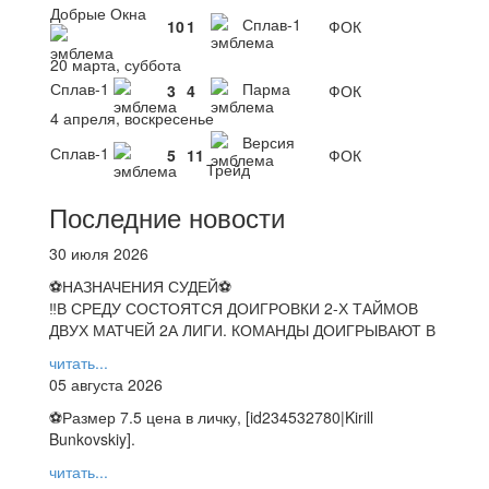
Добрые Окна
Сплав-1
10
1
ФОК
20 марта, суббота
Сплав-1
Парма
3
4
ФОК
4 апреля, воскресенье
Версия
Сплав-1
5
11
ФОК
Трейд
Последние новости
30 июля 2026
⚽НАЗНАЧЕНИЯ СУДЕЙ⚽
‼В СРЕДУ СОСТОЯТСЯ ДОИГРОВКИ 2-Х ТАЙМОВ
ДВУХ МАТЧЕЙ 2А ЛИГИ. КОМАНДЫ ДОИГРЫВАЮТ В
читать...
05 августа 2026
⚽️Размер 7.5 цена в личку, [id234532780|Kirill
Bunkovskiy].
читать...