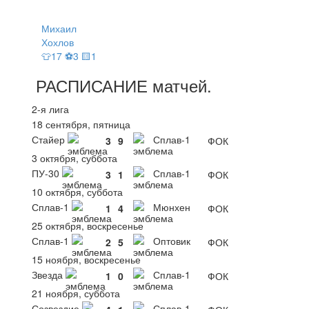
Михаил
Хохлов
👕17 ⚽3 🟨1
РАСПИСАНИЕ
матчей
.
2-я лига
18 сентября, пятница
Стайер
Сплав-1
3
9
ФОК
3 октября, суббота
ПУ-30
Сплав-1
3
1
ФОК
10 октября, суббота
Сплав-1
Мюнхен
1
4
ФОК
25 октября, воскресенье
Сплав-1
Оптовик
2
5
ФОК
15 ноября, воскресенье
Звезда
Сплав-1
1
0
ФОК
21 ноября, суббота
Созвездие
Сплав-1