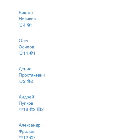
Виктор
Новиков
👕4 ⚽1
Олег
Осипов
👕14 ⚽1
Денис
Простакевич
👕2 ⚽2
Андрей
Пупков
👕16 ⚽2 🟨2
Александр
Фролов
👕12 ⚽7