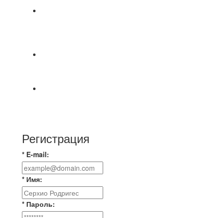
⚽НАЗНАЧЕНИЯ СУДЕЙ⚽ ‼В СРЕДУ
СОСТОЯТСЯ ДОИГРОВКИ 2-Х ТАЙМОВ ДВУХ
МАТЧЕЙ 2А ЛИГИ.
⚽️Размер 7.5 цена в личку, [id234532780|Kirill
Bunkovskiy].
⚽ TG FC 26 LEAGUE | ОФИЦИАЛЬНАЯ БЕСЕДА
УЧАСТНИКОВ Если ты зарегистрировался в
лигу —
Регистрация
* E-mail:
* Имя:
* Пароль: