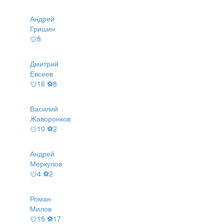
Андрей
Гришин
👕8
Дмитрий
Евсеев
👕16 ⚽8
Василий
Жаворонков
👕10 ⚽2
Андрей
Меркулов
👕4 ⚽2
Роман
Милов
👕15 ⚽17