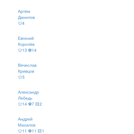
Артём
Данилов
👕4
Евгений
Королёв
👕13 ⚽14
Вячеслав
Кривцов
👕3
Александр
Лебедь
👕14 ⚽7 🟨2
Андрей
Махалов
👕11 ⚽11 🟨1