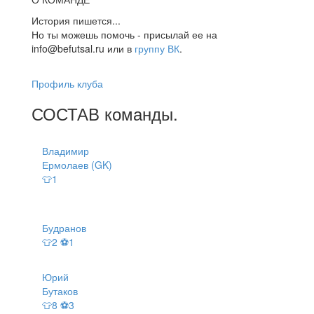
История пишется...
Но ты можешь помочь - присылай ее на
info@befutsal.ru или в
группу ВК
.
Профиль клуба
СОСТАВ
команды
.
Владимир
Ермолаев (GK)
👕1
Будранов
👕2 ⚽1
Юрий
Бутаков
👕8 ⚽3