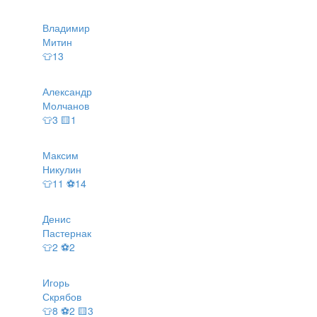
Владимир
Митин
👕13
Александр
Молчанов
👕3 🟨1
Максим
Никулин
👕11 ⚽14
Денис
Пастернак
👕2 ⚽2
Игорь
Скрябов
👕8 ⚽2 🟨3