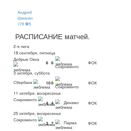
Андрей
Шмагин
👕9 ⚽5
РАСПИСАНИЕ
матчей
.
2-я лига
18 сентября, пятница
Добрые Окна
6
6
ФОК
Сокроменто
3 октября, суббота
Сбербанк
10
0
ФОК
Сокроменто
11 октября, воскресенье
Сокроменто
Динамо
4
4
ФОК
25 октября, воскресенье
Сокроменто
Парма
3
7
ФОК