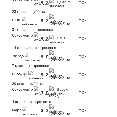
Цемент
6
0
ФОК
23 января, суббота
ВЮИ
8
0
ФОК
Сокроменто
31 января, воскресенье
Сокроменто
ПМЗ
6
5
ФОК
14 февраля, воскресенье
Звезда
6
7
ФОК
Сокроменто
7 марта, воскресенье
Сновицы
0
5
ФОК
Сокроменто
20 марта, суббота
Сокроменто
Версия
3
7
ФОК
Трейд
4 апреля, воскресенье
Марс
5
0
ФОК
Сокроменто