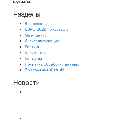
футзала
.
Разделы
Все сезоны
ЕВРО 2026 по футзалу
Матч-центр
Дисквалификации
Рейтинг
Документы
Контакты
Политика обработки данных
Приложение Android
Новости
⚽НАЗНАЧЕНИЯ СУДЕЙ⚽ ‼В СРЕДУ
СОСТОЯТСЯ ДОИГРОВКИ 2-Х ТАЙМОВ ДВУХ
МАТЧЕЙ 2А ЛИГИ.
⚡️Сегодня было жарко⚡️ ⚽ ️«Протестировали»
новую футбольную площадку в