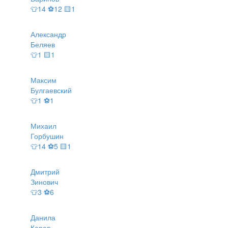
👕14 ⚽12 🟨1
Александр
Беляев
👕1 🟨1
Максим
Булгаевский
👕1 ⚽1
Михаил
Горбушин
👕14 ⚽5 🟨1
Дмитрий
Зинович
👕3 ⚽6
Данила
Карев