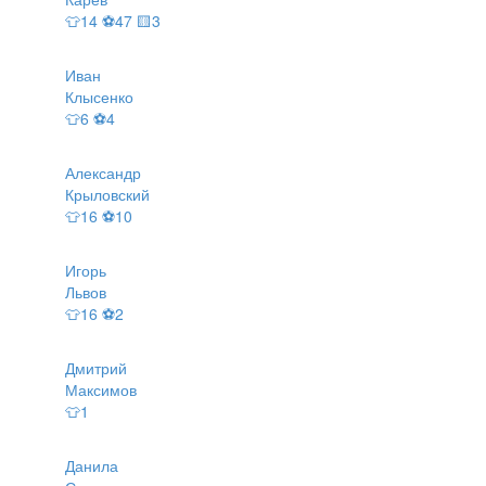
👕14 ⚽47 🟨3
Иван
Клысенко
👕6 ⚽4
Александр
Крыловский
👕16 ⚽10
Игорь
Львов
👕16 ⚽2
Дмитрий
Максимов
👕1
Данила