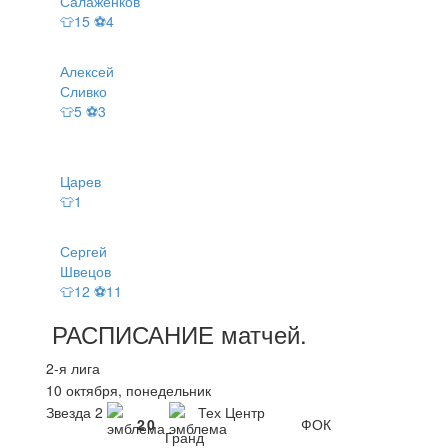
Салаженков
👕15 ⚽4
Алексей
Сливко
👕5 ⚽3
Царев
👕1
Сергей
Швецов
👕12 ⚽11
РАСПИСАНИЕ
матчей
.
2-я лига
10 октября, понедельник
Звезда 2
Тех Центр
2
0
ФОК
Гранд