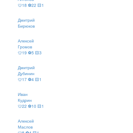
👕18 ⚽22 🟨1
Дмитрий
Бирюков
Алексей
Громов
👕19 ⚽5 🟨3
Дмитрий
Дубинин
👕17 ⚽4 🟨1
Иван
Кудрин
👕22 ⚽10 🟨1
Алексей
Маслов
👕8 ⚽4 🟨1