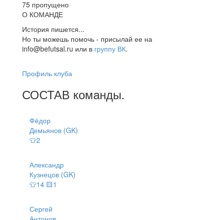
75 пропущено
О КОМАНДЕ
История пишется...
Но ты можешь помочь - присылай ее на
info@befutsal.ru или в
группу ВК
.
Профиль клуба
СОСТАВ
команды
.
Фёдор
Демьянов (GK)
👕2
Александр
Кузнецов (GK)
👕14 🟨1
Сергей
Антонов