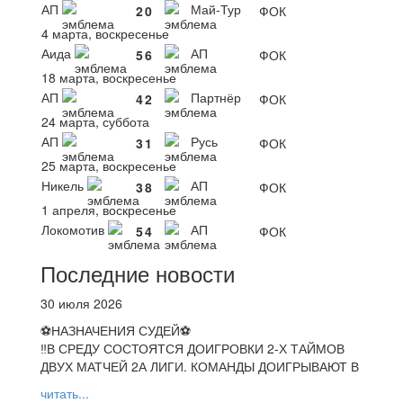
АП
Май-Тур
2
0
ФОК
4 марта, воскресенье
Аида
АП
5
6
ФОК
18 марта, воскресенье
АП
Партнёр
4
2
ФОК
24 марта, суббота
АП
Русь
3
1
ФОК
25 марта, воскресенье
Никель
АП
3
8
ФОК
1 апреля, воскресенье
Локомотив
АП
5
4
ФОК
Последние новости
30 июля 2026
⚽НАЗНАЧЕНИЯ СУДЕЙ⚽
‼В СРЕДУ СОСТОЯТСЯ ДОИГРОВКИ 2-Х ТАЙМОВ
ДВУХ МАТЧЕЙ 2А ЛИГИ. КОМАНДЫ ДОИГРЫВАЮТ В
читать...