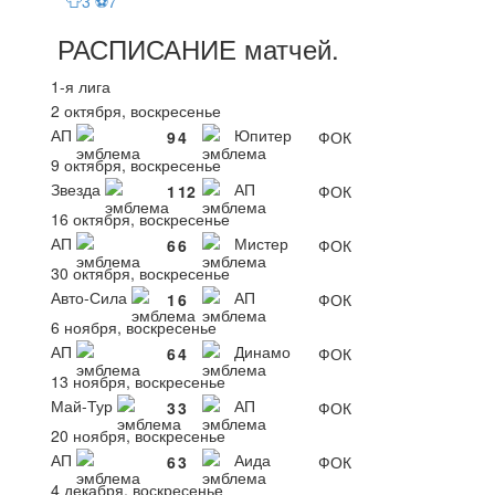
👕3 ⚽7
РАСПИСАНИЕ
матчей
.
1-я лига
2 октября, воскресенье
АП
Юпитер
9
4
ФОК
9 октября, воскресенье
Звезда
АП
1
12
ФОК
16 октября, воскресенье
АП
Мистер
6
6
ФОК
30 октября, воскресенье
Авто-Сила
АП
1
6
ФОК
6 ноября, воскресенье
АП
Динамо
6
4
ФОК
13 ноября, воскресенье
Май-Тур
АП
3
3
ФОК
20 ноября, воскресенье
АП
Аида
6
3
ФОК
4 декабря, воскресенье