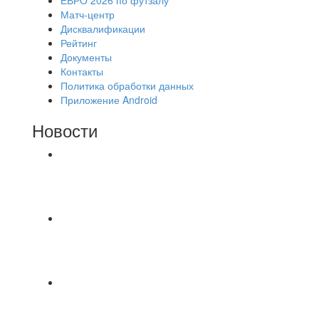
Матч-центр
Дисквалификации
Рейтинг
Документы
Контакты
Политика обработки данных
Приложение Android
Новости
⚽НАЗНАЧЕНИЯ СУДЕЙ⚽ ‼В СРЕДУ
СОСТОЯТСЯ ДОИГРОВКИ 2-Х ТАЙМОВ ДВУХ
МАТЧЕЙ 2А ЛИГИ.
Команда «IZBA» ищет спарринг! ПН
(10.08),Торпедо, 20:30
https://vk.ru/christmasmusick
⚡️Сегодня было жарко⚡️ ⚽ ️«Протестировали»
новую футбольную площадку в