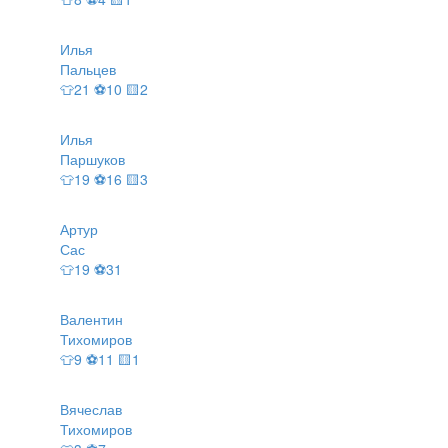
Илья
Пальцев
👕21 ⚽10 🟨2
Илья
Паршуков
👕19 ⚽16 🟨3
Артур
Сас
👕19 ⚽31
Валентин
Тихомиров
👕9 ⚽11 🟨1
Вячеслав
Тихомиров