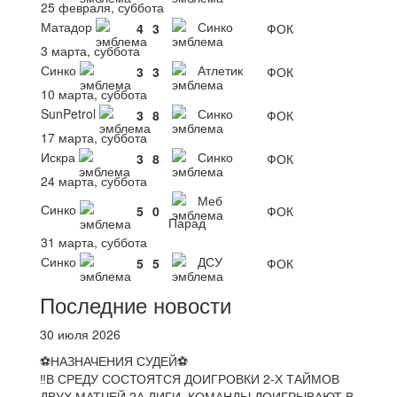
25 февраля, суббота
Матадор
Синко
4
3
ФОК
3 марта, суббота
Синко
Атлетик
3
3
ФОК
10 марта, суббота
SunPetrol
Синко
3
8
ФОК
17 марта, суббота
Искра
Синко
3
8
ФОК
24 марта, суббота
Меб
Синко
5
0
ФОК
Парад
31 марта, суббота
Синко
ДСУ
5
5
ФОК
Последние новости
30 июля 2026
⚽НАЗНАЧЕНИЯ СУДЕЙ⚽
‼В СРЕДУ СОСТОЯТСЯ ДОИГРОВКИ 2-Х ТАЙМОВ
ДВУХ МАТЧЕЙ 2А ЛИГИ. КОМАНДЫ ДОИГРЫВАЮТ В