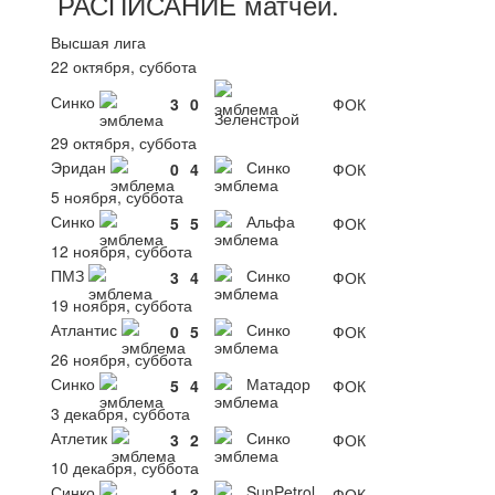
РАСПИСАНИЕ
матчей
.
Высшая лига
22 октября, суббота
Синко
3
0
ФОК
Зеленстрой
29 октября, суббота
Эридан
Синко
0
4
ФОК
5 ноября, суббота
Синко
Альфа
5
5
ФОК
12 ноября, суббота
ПМЗ
Синко
3
4
ФОК
19 ноября, суббота
Атлантис
Синко
0
5
ФОК
26 ноября, суббота
Синко
Матадор
5
4
ФОК
3 декабря, суббота
Атлетик
Синко
3
2
ФОК
10 декабря, суббота
Синко
SunPetrol
1
3
ФОК