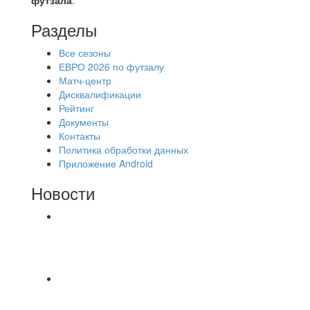
Разделы
Все сезоны
ЕВРО 2026 по футзалу
Матч-центр
Дисквалификации
Рейтинг
Документы
Контакты
Политика обработки данных
Приложение Android
Новости
⚽НАЗНАЧЕНИЯ СУДЕЙ⚽ ‼В СРЕДУ
СОСТОЯТСЯ ДОИГРОВКИ 2-Х ТАЙМОВ ДВУХ
МАТЧЕЙ 2А ЛИГИ.
⚽️ВИДЕООБЗОР⚽️ 4 ЛИГА А «РСК КОМПЛЕКТ»
9️⃣ : 6️⃣ «МАЛЬОРКА»