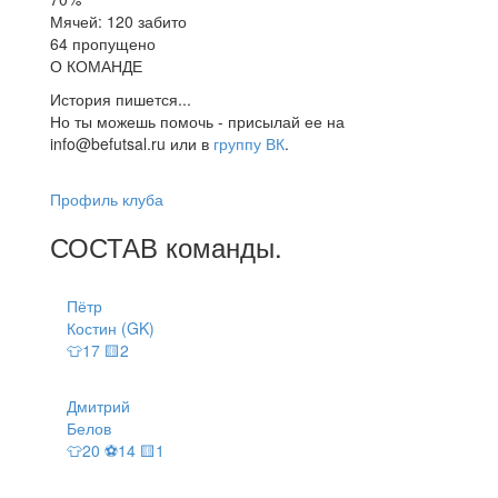
Мячей: 120 забито
64 пропущено
О КОМАНДЕ
История пишется...
Но ты можешь помочь - присылай ее на
info@befutsal.ru или в
группу ВК
.
Профиль клуба
СОСТАВ
команды
.
Пётр
Костин (GK)
👕17 🟨2
Дмитрий
Белов
👕20 ⚽14 🟨1