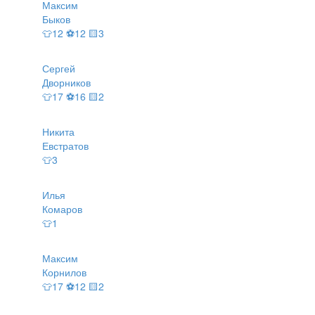
Максим
Быков
👕12 ⚽12 🟨3
Сергей
Дворников
👕17 ⚽16 🟨2
Никита
Евстратов
👕3
Илья
Комаров
👕1
Максим
Корнилов
👕17 ⚽12 🟨2