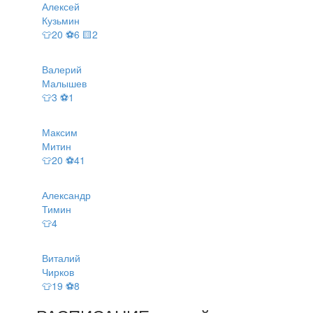
Алексей
Кузьмин
👕20 ⚽6 🟨2
Валерий
Малышев
👕3 ⚽1
Максим
Митин
👕20 ⚽41
Александр
Тимин
👕4
Виталий
Чирков
👕19 ⚽8