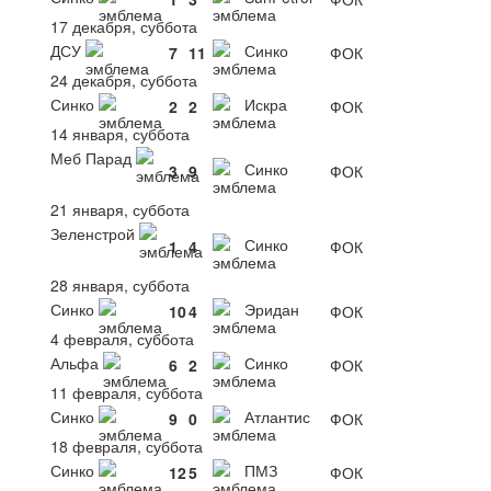
17 декабря, суббота
ДСУ
Синко
7
11
ФОК
24 декабря, суббота
Синко
Искра
2
2
ФОК
14 января, суббота
Меб Парад
Синко
3
9
ФОК
21 января, суббота
Зеленстрой
Синко
1
4
ФОК
28 января, суббота
Синко
Эридан
10
4
ФОК
4 февраля, суббота
Альфа
Синко
6
2
ФОК
11 февраля, суббота
Синко
Атлантис
9
0
ФОК
18 февраля, суббота
Синко
ПМЗ
12
5
ФОК