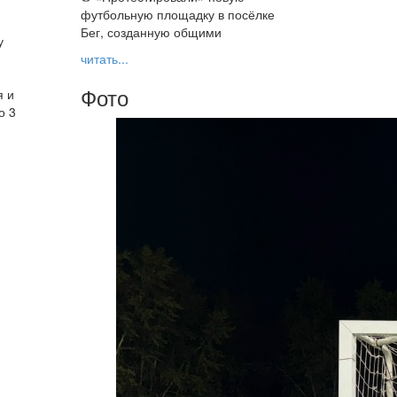
футбольную площадку в посёлке
Бег, созданную общими
у
читать...
Фото
я и
о 3