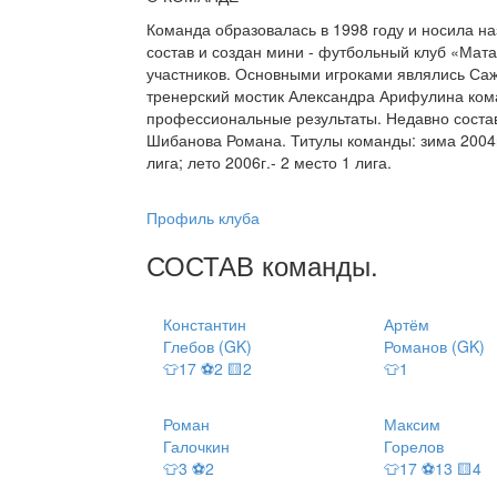
Команда образовалась в 1998 году и носила на
состав и создан мини - футбольный клуб «Мата
участников. Основными игроками являлись Са
тренерский мостик Александра Арифулина ком
профессиональные результаты. Недавно соста
Шибанова Романа. Титулы команды: зима 2004г.- 
лига; лето 2006г.- 2 место 1 лига.
Профиль клуба
СОСТАВ
команды
.
Константин
Артём
Глебов (GK)
Романов (GK)
👕17 ⚽2 🟨2
👕1
Роман
Максим
Галочкин
Горелов
👕3 ⚽2
👕17 ⚽13 🟨4