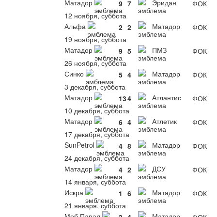
Матадор
Эридан
9
7
ФОК
12 ноября, суббота
Альфа
Матадор
2
2
ФОК
19 ноября, суббота
Матадор
ПМЗ
9
5
ФОК
26 ноября, суббота
Синко
Матадор
5
4
ФОК
3 декабря, суббота
Матадор
Атлантис
13
4
ФОК
10 декабря, суббота
Матадор
Атлетик
6
4
ФОК
17 декабря, суббота
SunPetrol
Матадор
4
8
ФОК
24 декабря, суббота
Матадор
ДСУ
4
2
ФОК
14 января, суббота
Искра
Матадор
1
6
ФОК
21 января, суббота
Меб Парад
Матадор