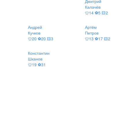
Дмитрий
Калачёв
👕14 ⚽5 🟨2
Андрей
Артём
Кучков
Петров
👕20 ⚽20 🟨3
👕13 ⚽17 🟨2
Константин
Шканов
👕19 ⚽31