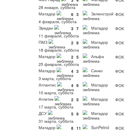
3
4
ФОК
28 января, суббота
Матадор
Зеленстрой
6
3
ФОК
4 февраля, суббота
Эридан
Матадор
3
7
ФОК
11 февраля, суббота
ПМЗ
Матадор
2
9
ФОК
18 февраля, суббота
Матадор
Альфа
2
5
ФОК
25 февраля, суббота
Матадор
Синко
4
3
ФОК
3 марта, суббота
Атлантис
Матадор
4
9
ФОК
10 марта, суббота
Атлетик
Матадор
2
5
ФОК
17 марта, суббота
ДСУ
Матадор
5
9
ФОК
31 марта, суббота
Матадор
SunPetrol
8
11
ФОК