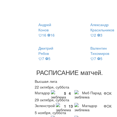
Андрей
Александр
Конов
Красильников
👕16 ⚽16
👕2 ⚽3
Дмитрий
Валентин
Рябов
Тихомиров
👕7 ⚽5
👕7 ⚽5
РАСПИСАНИЕ
матчей
.
Высшая лига
22 октября, суббота
Матадор
Меб Парад
5
4
ФОК
29 октября, суббота
Зеленстрой
Матадор
1
13
ФОК
5 ноября, суббота