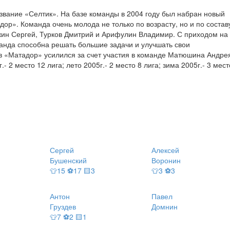
звание «Селтик». На базе команды в 2004 году был набран новый
дор». Команда очень молода не только по возрасту, но и по состав
жин Сергей, Турков Дмитрий и Арифулин Владимир. С приходом на
анда способна решать большие задачи и улучшать свои
в «Матадор» усилился за счет участия в команде Матюшина Андре
2 место 12 лига; лето 2005г.- 2 место 8 лига; зима 2005г.- 3 мест
Сергей
Алексей
Бушенский
Воронин
👕15 ⚽17 🟨3
👕3 ⚽3
Антон
Павел
Груздев
Домнин
👕7 ⚽2 🟨1