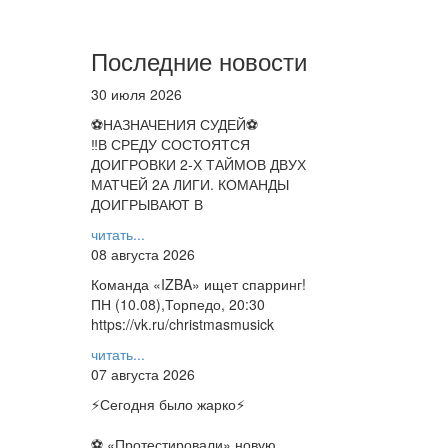
Последние новости
30 июля 2026
⚽НАЗНАЧЕНИЯ СУДЕЙ⚽
‼В СРЕДУ СОСТОЯТСЯ
ДОИГРОВКИ 2-Х ТАЙМОВ ДВУХ
МАТЧЕЙ 2А ЛИГИ. КОМАНДЫ
ДОИГРЫВАЮТ В
читать...
08 августа 2026
Команда «IZBA» ищет спарринг!
ПН (10.08),Торпедо, 20:30
https://vk.ru/christmasmusick
читать...
07 августа 2026
⚡️Сегодня было жарко⚡️
⚽ ️«Протестировали» новую