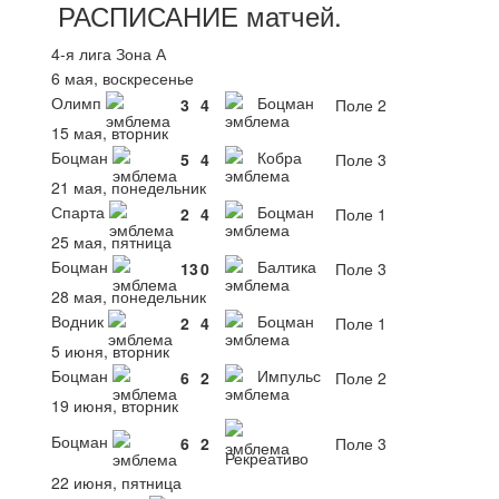
РАСПИСАНИЕ
матчей
.
4-я лига Зона А
6 мая, воскресенье
Олимп
Боцман
3
4
Поле 2
15 мая, вторник
Боцман
Кобра
5
4
Поле 3
21 мая, понедельник
Спарта
Боцман
2
4
Поле 1
25 мая, пятница
Боцман
Балтика
13
0
Поле 3
28 мая, понедельник
Водник
Боцман
2
4
Поле 1
5 июня, вторник
Боцман
Импульс
6
2
Поле 2
19 июня, вторник
Боцман
6
2
Поле 3
Рекреативо
22 июня, пятница