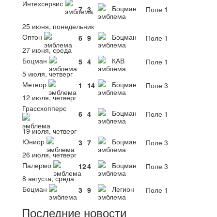
Интехсервис
Боцман
7
3
Поле 1
25 июня, понедельник
Оптон
Боцман
6
9
Поле 1
27 июня, среда
Боцман
КАВ
5
4
Поле 1
5 июля, четверг
Метеор
Боцман
1
14
Поле 3
12 июля, четверг
Грассхопперс
Боцман
6
4
Поле 1
19 июля, четверг
Юниор
Боцман
3
7
Поле 3
26 июля, четверг
Палермо
Боцман
12
4
Поле 3
8 августа, среда
Боцман
Легион
3
9
Поле 1
Последние новости