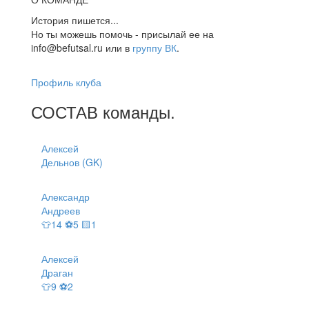
История пишется...
Но ты можешь помочь - присылай ее на
info@befutsal.ru или в
группу ВК
.
Профиль клуба
СОСТАВ
команды
.
Алексей
Дельнов (GK)
Александр
Андреев
👕14 ⚽5 🟨1
Алексей
Драган
👕9 ⚽2