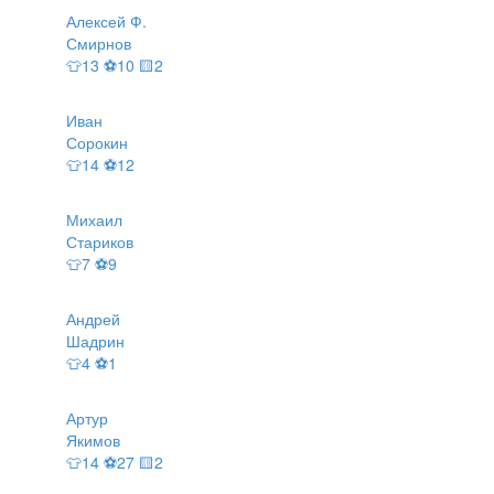
Алексей Ф.
Смирнов
👕13 ⚽10 🟨2
Иван
Сорокин
👕14 ⚽12
Михаил
Стариков
👕7 ⚽9
Андрей
Шадрин
👕4 ⚽1
Артур
Якимов
👕14 ⚽27 🟨2