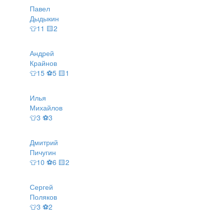
Павел
Дыдыкин
👕11 🟨2
Андрей
Крайнов
👕15 ⚽5 🟨1
Илья
Михайлов
👕3 ⚽3
Дмитрий
Пичугин
👕10 ⚽6 🟨2
Сергей
Поляков
👕3 ⚽2