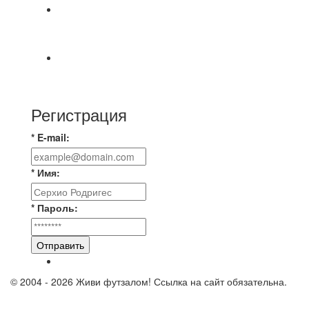
📹📹📹 Обзор голов 📹📹📹 Лига 4. Зона "Б". 12
тур. Лето 2026. МФК "Восход" - Ирбис 6:2
⚽️ВИДЕООБЗОР⚽️ «БРУСБОКС» 4️⃣ : 1️⃣
«ТЕХЦЕНТР ГРАНД»
Регистрация
* E-mail:
* Имя:
* Пароль:
Отправить
© 2004 - 2026 Живи футзалом! Ссылка на сайт обязательна.