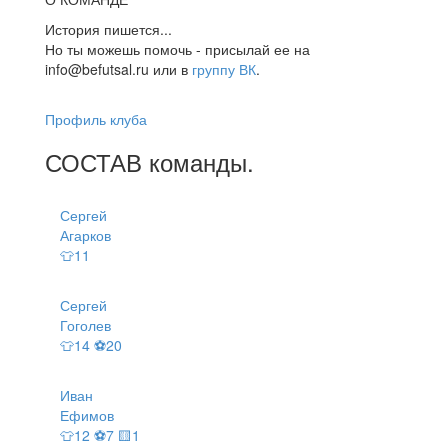
История пишется...
Но ты можешь помочь - присылай ее на
info@befutsal.ru или в
группу ВК
.
Профиль клуба
СОСТАВ
команды
.
Сергей
Агарков
👕11
Сергей
Гоголев
👕14 ⚽20
Иван
Ефимов
👕12 ⚽7 🟨1