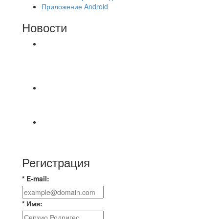
Приложение Android
Новости
⚽НАЗНАЧЕНИЯ СУДЕЙ⚽ ‼В СРЕДУ
СОСТОЯТСЯ ДОИГРОВКИ 2-Х ТАЙМОВ ДВУХ
МАТЧЕЙ 2А ЛИГИ.
📅 Анонс матчей на пятницу, 7 августа 2026 г.
🎡 Центральный парк культуры и отдыха
Всем доброго времени суток ✌ Лакинский
Комсомолец ищет команду для спарринга по
Регистрация
* E-mail:
* Имя: