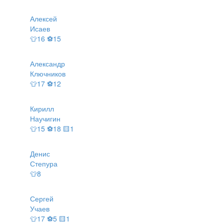
Алексей
Исаев
👕16 ⚽15
Александр
Ключников
👕17 ⚽12
Кирилл
Научигин
👕15 ⚽18 🟨1
Денис
Степура
👕8
Сергей
Учаев
👕17 ⚽5 🟨1