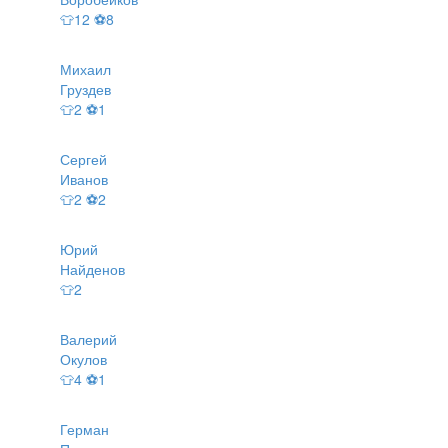
👕12 ⚽8
Михаил
Груздев
👕2 ⚽1
Сергей
Иванов
👕2 ⚽2
Юрий
Найденов
👕2
Валерий
Окулов
👕4 ⚽1
Герман