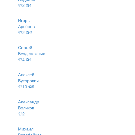
👕2 ⚽1
Игорь
Арсёнов
👕2 ⚽2
Сергей
Безденежных
👕4 ⚽1
Алексей
Буторович
👕10 ⚽9
Александр
Волчков
👕2
Михаил
Воробейков