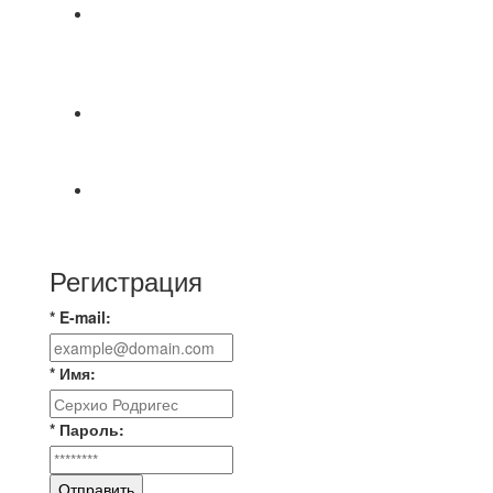
⚽НАЗНАЧЕНИЯ СУДЕЙ⚽ ‼В СРЕДУ
СОСТОЯТСЯ ДОИГРОВКИ 2-Х ТАЙМОВ ДВУХ
МАТЧЕЙ 2А ЛИГИ.
⚡️Сегодня было жарко⚡️ ⚽ ️«Протестировали»
новую футбольную площадку в
📅 Анонс матчей на пятницу, 7 августа 2026 г.
🎡 Центральный парк культуры и отдыха
Регистрация
* E-mail:
* Имя:
* Пароль:
Отправить