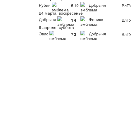
Рубин
Добрыня
5
12
ВлГ
24 марта, воскресенье
Добрыня
Феникс
1
4
ВлГ
6 апреля, суббота
Эвис
Добрыня
7
3
ВлГ