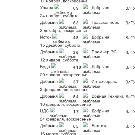
11 ноября, воскресенье
Ультра
Добрыня
0
9
ВлГ
24 ноября, суббота
Добрыня
Грассхопперс
6
3
ВлГ
2 декабря, воскресенье
Исток
Добрыня
4
5
ВлГ
15 декабря, суббота
Добрыня
Премьер ЭС
2
6
ВлГ
12 января, суббота
Беда
Добрыня
4
10
ВлГ
20 января, воскресенье
Добрыня
Интехсервис
3
7
ВлГ
3 февраля, воскресенье
Добрыня
Водная Техника
5
4
ВлГ
10 февраля, воскресенье
ЦДС
Добрыня
1
7
ВлГ
24 февраля, воскресенье
Добрыня
Балтика
0
5
ВлГ
16 марта, суббота