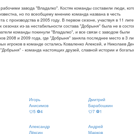
 рабочими завода "Владалко". Костяк команды составили люди, ко
еизвестна, но по всеобщему мнению команда названа в честь
а с производства в 2005 году. В первом сезоне, участвуя в 11 лиге
 сезонах из-за нестабильности состава "Добрыня" была не в сост
атели команды покинули "Владалко", и все связи с заводом были
ов 2008 и 2009 года, где "Добрыня" заняла последнее место в 3 ли
ых игроков в команде остались Коваленко Алексей, и Николаев Де
"Добрыня" - команда настоящих друзей, славной истории и богаты
Игорь
Дмитрий
Анисимов
Барабошкин
👕5 ⚽4
👕7 ⚽1
Александр
Андрей
Лёксин
Марков