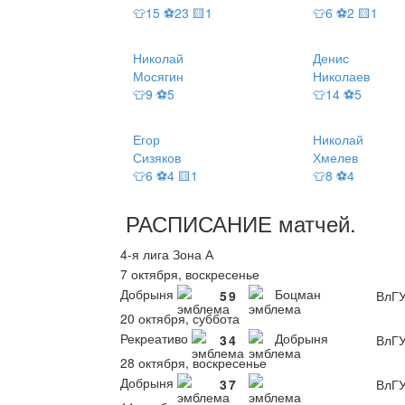
👕15 ⚽23 🟨1
👕6 ⚽2 🟨1
Николай
Денис
Мосягин
Николаев
👕9 ⚽5
👕14 ⚽5
Егор
Николай
Сизяков
Хмелев
👕6 ⚽4 🟨1
👕8 ⚽4
РАСПИСАНИЕ
матчей
.
4-я лига Зона А
7 октября, воскресенье
Добрыня
Боцман
5
9
ВлГ
20 октября, суббота
Рекреативо
Добрыня
3
4
ВлГ
28 октября, воскресенье
Добрыня
3
7
ВлГ