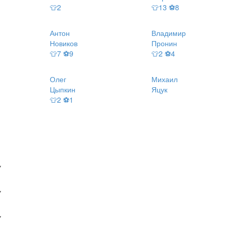
👕2
👕13 ⚽8
Антон
Владимир
Новиков
Пронин
👕7 ⚽9
👕2 ⚽4
Олег
Михаил
Цыпкин
Яцук
👕2 ⚽1
У
У
У