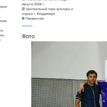
августа 2026 г.
торые
🎡 Центральный парк культуры и
отдыха г. Владимира
,
⚽ Первенство
оянии
читать...
ге,
Фото
нис,
х