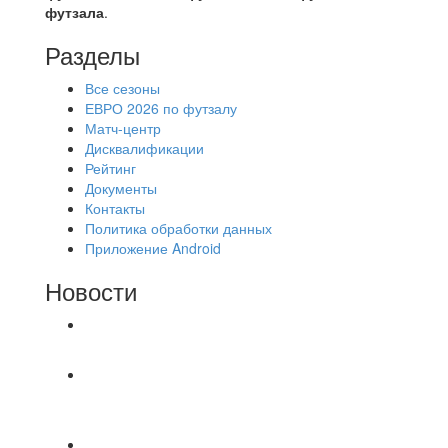
футзала
.
Разделы
Все сезоны
ЕВРО 2026 по футзалу
Матч-центр
Дисквалификации
Рейтинг
Документы
Контакты
Политика обработки данных
Приложение Android
Новости
⚽НАЗНАЧЕНИЯ СУДЕЙ⚽
⚽️ВИДЕООБЗОР⚽️ «БРУСБОКС» 6️⃣ : 0️⃣
«АКАДЕМИЯ»