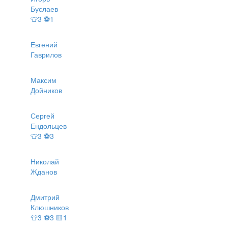
Буслаев
👕3 ⚽1
Евгений
Гаврилов
Максим
Дойников
Сергей
Ендольцев
👕3 ⚽3
Николай
Жданов
Дмитрий
Клюшников
👕3 ⚽3 🟨1