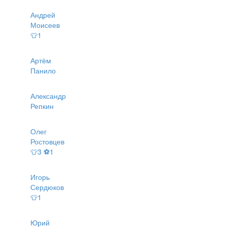
Андрей
Моисеев
👕1
Артём
Панило
Александр
Репкин
Олег
Ростовцев
👕3 ⚽1
Игорь
Сердюков
👕1
Юрий