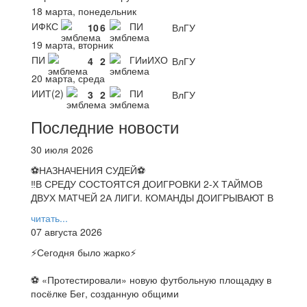
18 марта, понедельник
ИФКС
ПИ
10
6
ВлГУ
19 марта, вторник
ПИ
ГИиИХО
4
2
ВлГУ
20 марта, среда
ИИТ(2)
ПИ
3
2
ВлГУ
Последние новости
30 июля 2026
⚽НАЗНАЧЕНИЯ СУДЕЙ⚽
‼В СРЕДУ СОСТОЯТСЯ ДОИГРОВКИ 2-Х ТАЙМОВ
ДВУХ МАТЧЕЙ 2А ЛИГИ. КОМАНДЫ ДОИГРЫВАЮТ В
читать...
07 августа 2026
⚡️Сегодня было жарко⚡️
⚽ ️«Протестировали» новую футбольную площадку в
посёлке Бег, созданную общими