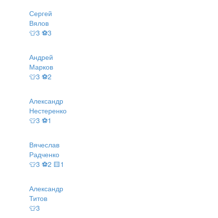
Сергей
Вялов
👕3 ⚽3
Андрей
Марков
👕3 ⚽2
Александр
Нестеренко
👕3 ⚽1
Вячеслав
Радченко
👕3 ⚽2 🟨1
Александр
Титов
👕3