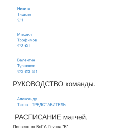
Никита
Тишкин
👕1
Михаил
Трофимов
👕3 ⚽1
Валентин
Туршаков
👕3 ⚽3 🟨1
РУКОВОДСТВО
команды
.
Александр
Титов - ПРЕДСТАВИТЕЛЬ
РАСПИСАНИЕ
матчей
.
Первенство ВлГУ. Группа "Б"