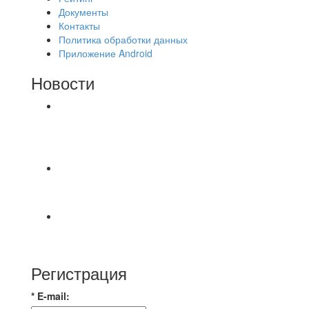
Документы
Контакты
Политика обработки данных
Приложение Android
Новости
⚽НАЗНАЧЕНИЯ СУДЕЙ⚽ ‼В СРЕДУ
СОСТОЯТСЯ ДОИГРОВКИ 2-Х ТАЙМОВ ДВУХ
МАТЧЕЙ 2А ЛИГИ.
⚡️Сегодня было жарко⚡️ ⚽ ️«Протестировали»
новую футбольную площадку в
📅 Анонс матчей на пятницу, 7 августа 2026 г.
🎡 Центральный парк культуры и отдыха
Регистрация
* E-mail: