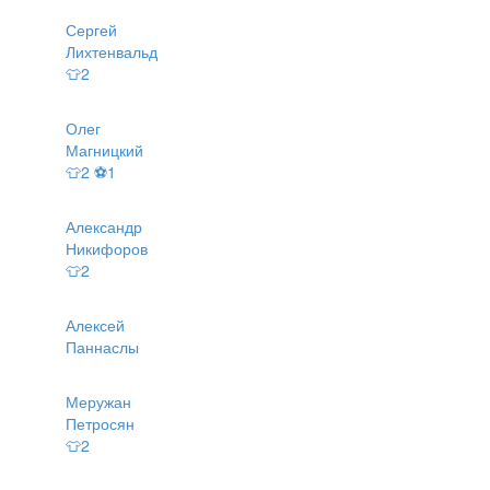
Сергей
Лихтенвальд
👕2
Олег
Магницкий
👕2 ⚽1
Александр
Никифоров
👕2
Алексей
Паннаслы
Меружан
Петросян
👕2