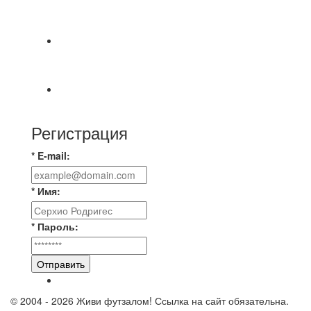
СОСТОЯТСЯ ДОИГРОВКИ 2-Х ТАЙМОВ ДВУХ
МАТЧЕЙ 2А ЛИГИ.
⚽ Первенство Владимира по футзалу. 2-я лига.
Зона Б. 03.08.2026 г. КАС - МГ-ПКБ Энерго 1:6
⚽НАЗНАЧЕНИЯ СУДЕЙ⚽
Регистрация
* E-mail:
* Имя:
* Пароль:
Отправить
© 2004 - 2026 Живи футзалом! Ссылка на сайт обязательна.