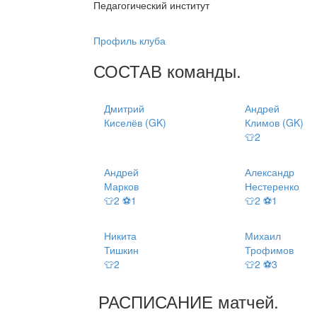
Педагогический институт
Профиль клуба
СОСТАВ
команды
.
Дмитрий
Андрей
Киселёв (GK)
Климов (GK)
👕2
Андрей
Александр
Марков
Нестеренко
👕2 ⚽1
👕2 ⚽1
Никита
Михаил
Тишкин
Трофимов
👕2
👕2 ⚽3
РАСПИСАНИЕ
матчей
.