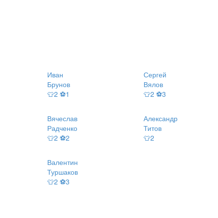
Иван
Сергей
Брунов
Вялов
👕2 ⚽1
👕2 ⚽3
Вячеслав
Александр
Радченко
Титов
👕2 ⚽2
👕2
Валентин
Туршаков
👕2 ⚽3