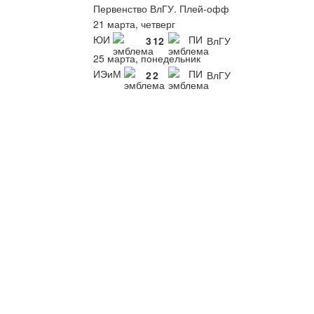
Первенство ВлГУ. Плей-офф
21 марта, четверг
ЮИ
ПИ
3
12
ВлГУ
25 марта, понедельник
ИЭиМ
ПИ
2
2
ВлГУ